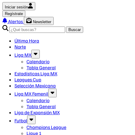
Iniciar sesión
Regístrate
Alertas
Newsletter
Buscar
Última Hora
Norte
Liga MX
Calendario
Tabla General
Estadísticas Liga MX
Leagues Cup
Selección Mexicana
Liga MX Femenil
Calendario
Tabla General
Liga de Expansión MX
Futbol
Champions League
Ligue 1