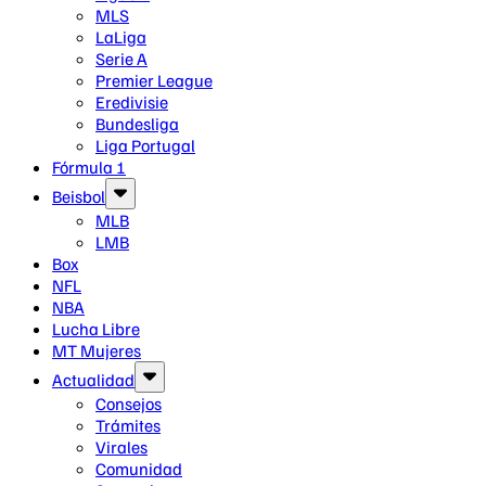
MLS
LaLiga
Serie A
Premier League
Eredivisie
Bundesliga
Liga Portugal
Fórmula 1
Beisbol
MLB
LMB
Box
NFL
NBA
Lucha Libre
MT Mujeres
Actualidad
Consejos
Trámites
Virales
Comunidad