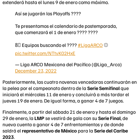
extenderá hasta el lunes 9 de enero como máximo.
Así se jugarán los Playoffs ????
Te presentamos el calendario de postemporada,
que comenzará el 1 de enero ???? ????
8⃣ Equipos buscando el ????
#LigaARCO
⚾️
pic.twitter.com/NTtvK02HxE
— Liga ARCO Mexicana del Pacífico (@Liga_Arco)
December 23, 2022
Posteriormente, las cuatro novenas vencedoras continuarán en
la pelea por el campeonato dentro de la
Serie Semifinal
que
iniciará el miércoles 11 de enero y concluirá a más tardar el
jueves 19 de enero. De igual forma, a ganar 4 de 7 juegos.
Finalmente, a partir del sábado 21 de enero y hasta el domingo
29 de enero, la
LMP
se vestirá de gala con su
Serie Final
, de
nueva cuenta a ganar 4 de 7 enfrentamientos y de donde
saldrá el
representativo de México
para la
Serie del Caribe
2023
.