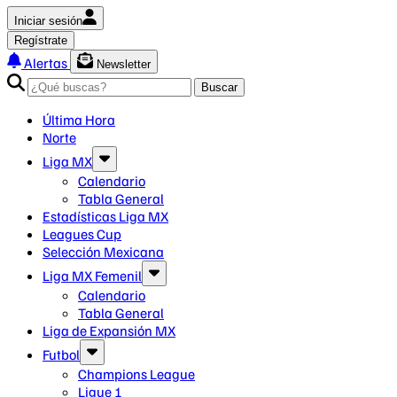
Iniciar sesión
Regístrate
Alertas
Newsletter
Buscar
Última Hora
Norte
Liga MX
Calendario
Tabla General
Estadísticas Liga MX
Leagues Cup
Selección Mexicana
Liga MX Femenil
Calendario
Tabla General
Liga de Expansión MX
Futbol
Champions League
Ligue 1