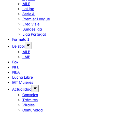
MLS
LaLiga
Serie A
Premier League
Eredivisie
Bundesliga
Liga Portugal
Fórmula 1
Beisbol
MLB
LMB
Box
NFL
NBA
Lucha Libre
MT Mujeres
Actualidad
Consejos
Trámites
Virales
Comunidad