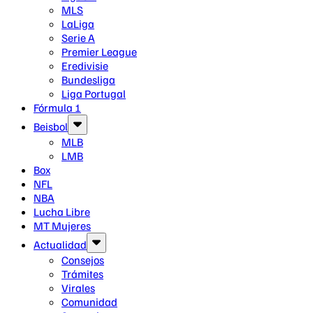
MLS
LaLiga
Serie A
Premier League
Eredivisie
Bundesliga
Liga Portugal
Fórmula 1
Beisbol
MLB
LMB
Box
NFL
NBA
Lucha Libre
MT Mujeres
Actualidad
Consejos
Trámites
Virales
Comunidad