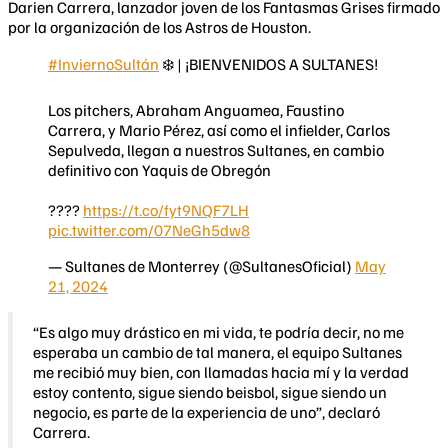
Darien Carrera, lanzador joven de los Fantasmas Grises firmado
por la organización de los Astros de Houston.
#InviernoSultán
❄️ | ¡BIENVENIDOS A SULTANES!
Los pitchers, Abraham Anguamea, Faustino
Carrera, y Mario Pérez, así como el infielder, Carlos
Sepulveda, llegan a nuestros Sultanes, en cambio
definitivo con Yaquis de Obregón
????
https://t.co/fyt9NQF7LH
pic.twitter.com/07NeGh5dw8
— Sultanes de Monterrey (@SultanesOficial)
May
21, 2024
“Es algo muy drástico en mi vida, te podría decir, no me
esperaba un cambio de tal manera, el equipo Sultanes
me recibió muy bien, con llamadas hacia mí y la verdad
estoy contento, sigue siendo beisbol, sigue siendo un
negocio, es parte de la experiencia de uno”, declaró
Carrera.