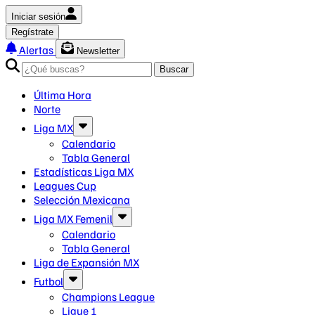
Iniciar sesión
Regístrate
Alertas
Newsletter
Buscar
Última Hora
Norte
Liga MX
Calendario
Tabla General
Estadísticas Liga MX
Leagues Cup
Selección Mexicana
Liga MX Femenil
Calendario
Tabla General
Liga de Expansión MX
Futbol
Champions League
Ligue 1