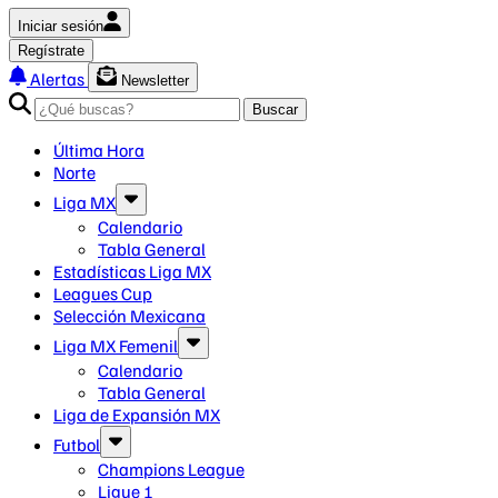
Iniciar sesión
Regístrate
Alertas
Newsletter
Buscar
Última Hora
Norte
Liga MX
Calendario
Tabla General
Estadísticas Liga MX
Leagues Cup
Selección Mexicana
Liga MX Femenil
Calendario
Tabla General
Liga de Expansión MX
Futbol
Champions League
Ligue 1