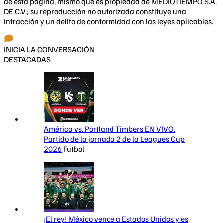
de esta página, mismo que es propiedad de MEDIOTIEMPO S.A.
DE C.V.; su reproducción no autorizada constituye una
infracción y un delito de conformidad con las leyes aplicables.
INICIA LA CONVERSACIÓN
DESTACADAS
América vs. Portland Timbers EN VIVO.
Partido de la jornada 2 de la Leagues Cup
2026
Futbol
¡El rey! México vence a Estados Unidos y es