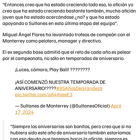
“Entonces creo que ha estado creciendo todo eso, la afición yo
creo que ha estado creciendo bastante también, mucha afición
joven que ha estado acercándose ¿no? y que ha estado
apoyando a Sultanes en esta última etapa del equipo”.
Miguel Ángel Flores ha levantado trofeos de campeón con el
Monterrey como pelotero, manager y directivo.
El ex segunda base admitió que el reto de cada año es pelear
por el campeonato, no sólo en temporadas de aniversario.
¡Luces, cámara, Play Ball! ????????
¡ASÍ COMENZÓ NUESTRA TEMPORADA DE
ANIVERSARIO!????
#85AñosDeGrandeza
pic.twitter.com/p84IhleeE3
— Sultanes de Monterrey (@SultanesOficial)
April
17, 2024
“Siempre los aniversarios son bonitos, pero creo que si no
hubiera sido este año de aniversario también estaríamos
con esa deuda que tenemos hacia la afición, siempre es