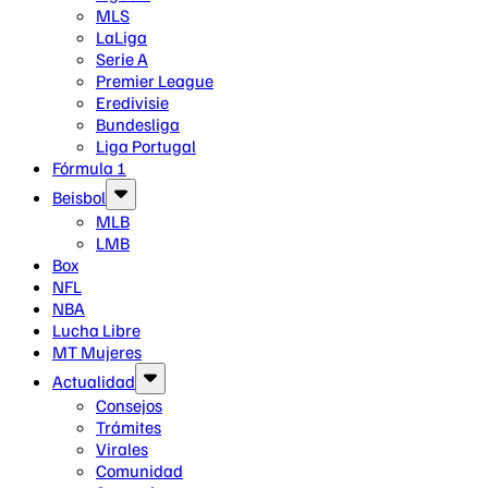
MLS
LaLiga
Serie A
Premier League
Eredivisie
Bundesliga
Liga Portugal
Fórmula 1
Beisbol
MLB
LMB
Box
NFL
NBA
Lucha Libre
MT Mujeres
Actualidad
Consejos
Trámites
Virales
Comunidad