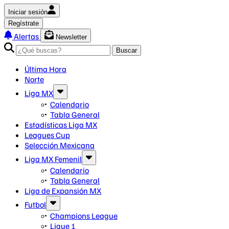
Iniciar sesión
Regístrate
Alertas
Newsletter
Buscar
Última Hora
Norte
Liga MX
Calendario
Tabla General
Estadísticas Liga MX
Leagues Cup
Selección Mexicana
Liga MX Femenil
Calendario
Tabla General
Liga de Expansión MX
Futbol
Champions League
Ligue 1