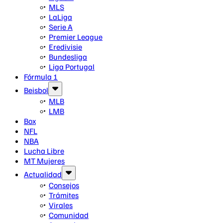
MLS
LaLiga
Serie A
Premier League
Eredivisie
Bundesliga
Liga Portugal
Fórmula 1
Beisbol
MLB
LMB
Box
NFL
NBA
Lucha Libre
MT Mujeres
Actualidad
Consejos
Trámites
Virales
Comunidad