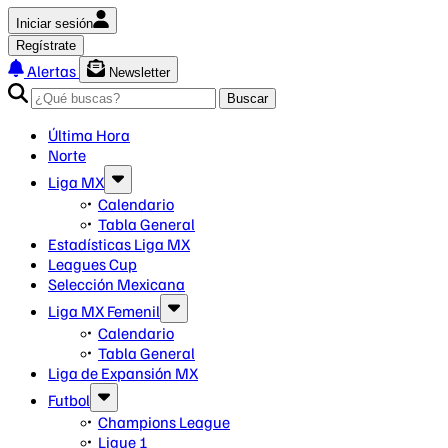
Iniciar sesión
Regístrate
Alertas
Newsletter
Buscar
Última Hora
Norte
Liga MX
Calendario
Tabla General
Estadísticas Liga MX
Leagues Cup
Selección Mexicana
Liga MX Femenil
Calendario
Tabla General
Liga de Expansión MX
Futbol
Champions League
Ligue 1