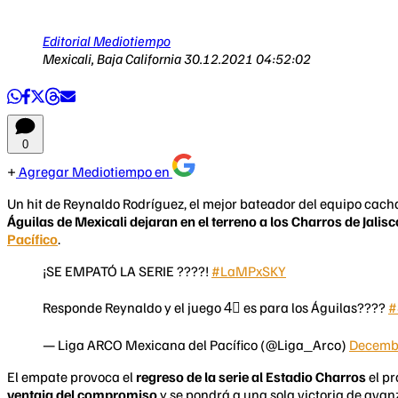
Editorial Mediotiempo
Mexicali, Baja California
30.12.2021 04:52:02
0
Agregar Mediotiempo en
Un hit de Reynaldo Rodríguez, el mejor bateador del equipo cacha
Águilas de Mexicali dejaran en el terreno a los Charros de Jalisc
Pacífico
.
¡SE EMPATÓ LA SERIE ????!
#LaMPxSKY
Responde Reynaldo y el juego 4⃣ es para los Águilas????
#
— Liga ARCO Mexicana del Pacífico (@Liga_Arco)
Decembe
El empate provoca el
regreso de la serie al Estadio Charros
el p
ventaja del compromiso
y se pondrá a una sola victoria de avanz