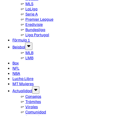
MLS
LaLiga
Serie A
Premier League
Eredivisie
Bundesliga
Liga Portugal
Fórmula 1
Beisbol
MLB
LMB
Box
NFL
NBA
Lucha Libre
MT Mujeres
Actualidad
Consejos
Trámites
Virales
Comunidad