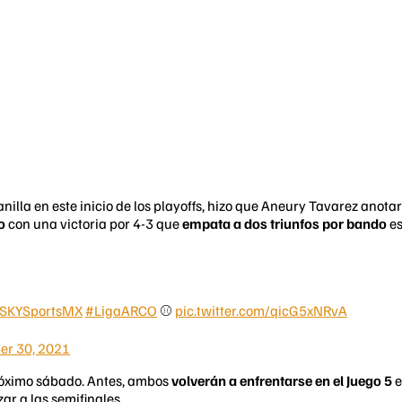
nilla en este inicio de los playoffs, hizo que Aneury Tavarez anot
o
con una victoria por 4-3 que
empata a dos triunfos por bando
es
SKYSportsMX
#LigaARCO
⚾️
pic.twitter.com/qicG5xNRvA
r 30, 2021
róximo sábado. Antes, ambos
volverán a enfrentarse en el Juego 5
e
ar a las semifinales.