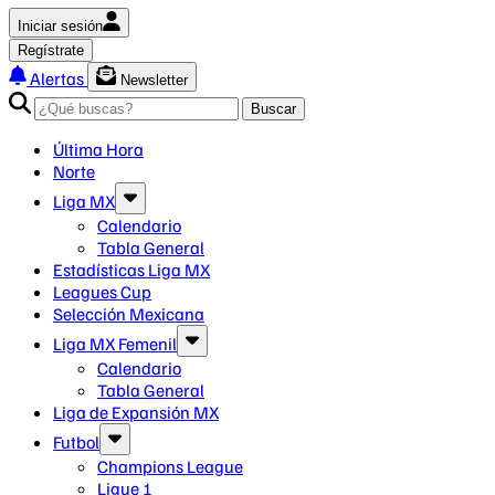
Iniciar sesión
Regístrate
Alertas
Newsletter
Buscar
Última Hora
Norte
Liga MX
Calendario
Tabla General
Estadísticas Liga MX
Leagues Cup
Selección Mexicana
Liga MX Femenil
Calendario
Tabla General
Liga de Expansión MX
Futbol
Champions League
Ligue 1