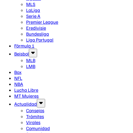
MLS
LaLiga
Serie A
Premier League
Eredivisie
Bundesliga
Liga Portugal
Fórmula 1
Beisbol
MLB
LMB
Box
NFL
NBA
Lucha Libre
MT Mujeres
Actualidad
Consejos
Trámites
Virales
Comunidad