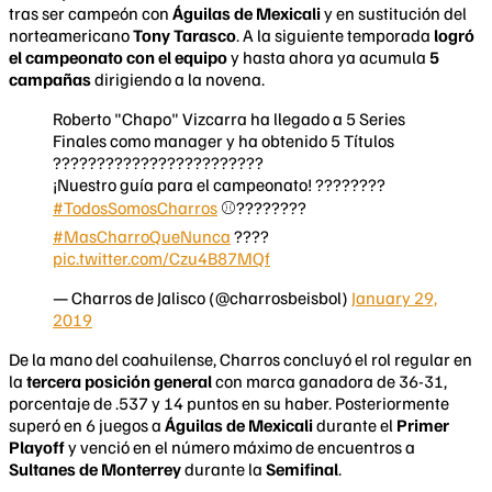
tras ser campeón con
Águilas de Mexicali
y en sustitución del
norteamericano
Tony Tarasco
. A la siguiente temporada
logró
el campeonato con el equipo
y hasta ahora ya acumula
5
campañas
dirigiendo a la novena.
Roberto "Chapo" Vizcarra ha llegado a 5 Series
Finales como manager y ha obtenido 5 Títulos
????????????????????????
¡Nuestro guía para el campeonato! ????????
#TodosSomosCharros
⚾️????????
#MasCharroQueNunca
????
pic.twitter.com/Czu4B87MQf
— Charros de Jalisco (@charrosbeisbol)
January 29,
2019
De la mano del coahuilense, Charros concluyó el rol regular en
la
tercera posición general
con marca ganadora de 36-31,
porcentaje de .537 y 14 puntos en su haber. Posteriormente
superó en 6 juegos a
Águilas de Mexicali
durante el
Primer
Playoff
y venció en el número máximo de encuentros a
Sultanes de Monterrey
durante la
Semifinal
.