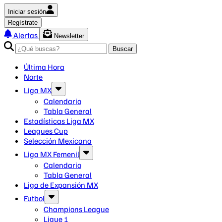
Iniciar sesión
Regístrate
Alertas
Newsletter
Buscar
Última Hora
Norte
Liga MX
Calendario
Tabla General
Estadísticas Liga MX
Leagues Cup
Selección Mexicana
Liga MX Femenil
Calendario
Tabla General
Liga de Expansión MX
Futbol
Champions League
Ligue 1