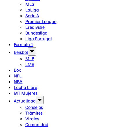
MLS
LaLiga
Serie A
Premier League
Eredivisie
Bundesliga
Liga Portugal
Fórmula 1
Beisbol
MLB
LMB
Box
NFL
NBA
Lucha Libre
MT Mujeres
Actualidad
Consejos
Trámites
Virales
Comunidad