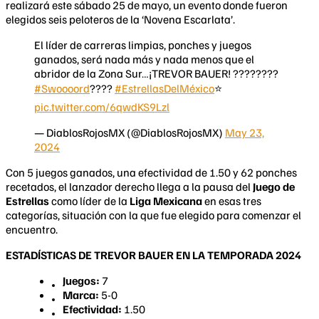
realizará este sábado 25 de mayo, un evento donde fueron
elegidos seis peloteros de la ‘Novena Escarlata’.
El líder de carreras limpias, ponches y juegos
ganados, será nada más y nada menos que el
abridor de la Zona Sur…¡TREVOR BAUER! ????????
#Swoooord
????️
#EstrellasDelMéxico
⭐️
pic.twitter.com/6qwdKS9Lzl
— DiablosRojosMX (@DiablosRojosMX)
May 23,
2024
Con 5 juegos ganados, una efectividad de 1.50 y 62 ponches
recetados, el lanzador derecho llega a la pausa del
Juego de
Estrellas
como líder de la
Liga Mexicana
en esas tres
categorías, situación con la que fue elegido para comenzar el
encuentro.
ESTADÍSTICAS DE TREVOR BAUER EN LA TEMPORADA 2024
Juegos:
7
Marca:
5-0
Efectividad:
1.50