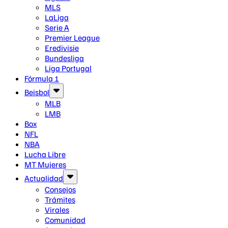
MLS
LaLiga
Serie A
Premier League
Eredivisie
Bundesliga
Liga Portugal
Fórmula 1
Beisbol
MLB
LMB
Box
NFL
NBA
Lucha Libre
MT Mujeres
Actualidad
Consejos
Trámites
Virales
Comunidad