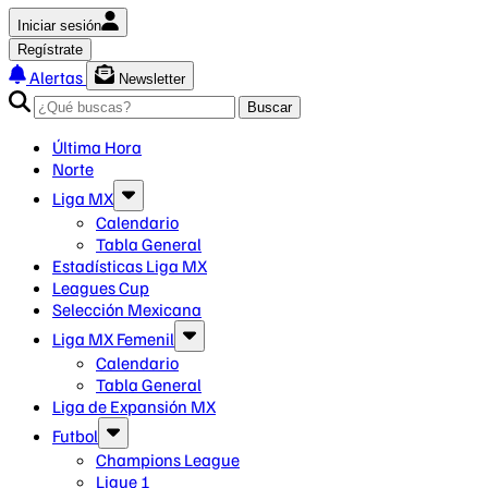
Iniciar sesión
Regístrate
Alertas
Newsletter
Buscar
Última Hora
Norte
Liga MX
Calendario
Tabla General
Estadísticas Liga MX
Leagues Cup
Selección Mexicana
Liga MX Femenil
Calendario
Tabla General
Liga de Expansión MX
Futbol
Champions League
Ligue 1