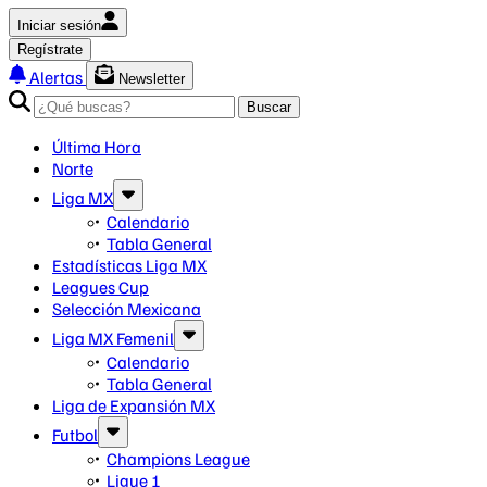
Iniciar sesión
Regístrate
Alertas
Newsletter
Buscar
Última Hora
Norte
Liga MX
Calendario
Tabla General
Estadísticas Liga MX
Leagues Cup
Selección Mexicana
Liga MX Femenil
Calendario
Tabla General
Liga de Expansión MX
Futbol
Champions League
Ligue 1