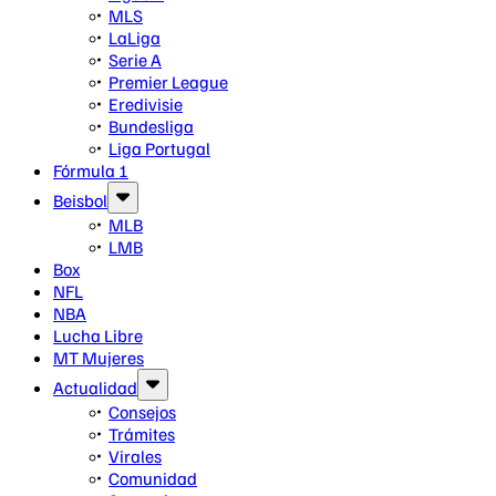
MLS
LaLiga
Serie A
Premier League
Eredivisie
Bundesliga
Liga Portugal
Fórmula 1
Beisbol
MLB
LMB
Box
NFL
NBA
Lucha Libre
MT Mujeres
Actualidad
Consejos
Trámites
Virales
Comunidad