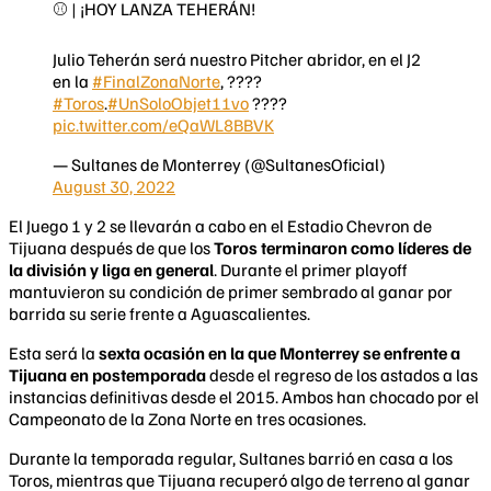
⚾ | ¡HOY LANZA TEHERÁN!
Julio Teherán será nuestro Pitcher abridor, en el J2
en la
#FinalZonaNorte
, ????
#Toros
.
#UnSoloObjet11vo
????
pic.twitter.com/eQaWL8BBVK
— Sultanes de Monterrey (@SultanesOficial)
August 30, 2022
El Juego 1 y 2 se llevarán a cabo en el Estadio Chevron de
Tijuana después de que los
Toros terminaron como líderes de
la división y liga en general
. Durante el primer playoff
mantuvieron su condición de primer sembrado al ganar por
barrida su serie frente a Aguascalientes.
Esta será la
sexta ocasión en la que Monterrey se enfrente a
Tijuana en postemporada
desde el regreso de los astados a las
instancias definitivas desde el 2015. Ambos han chocado por el
Campeonato de la Zona Norte en tres ocasiones.
Durante la temporada regular, Sultanes barrió en casa a los
Toros, mientras que Tijuana recuperó algo de terreno al ganar