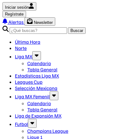
Iniciar sesión
Regístrate
Alertas
Newsletter
Buscar
Última Hora
Norte
Liga MX
Calendario
Tabla General
Estadísticas Liga MX
Leagues Cup
Selección Mexicana
Liga MX Femenil
Calendario
Tabla General
Liga de Expansión MX
Futbol
Champions League
Ligue 1