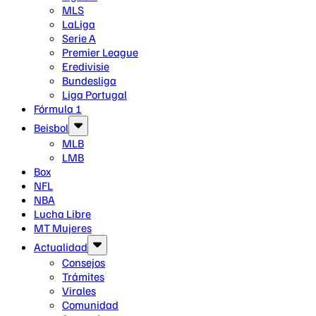
MLS
LaLiga
Serie A
Premier League
Eredivisie
Bundesliga
Liga Portugal
Fórmula 1
Beisbol
MLB
LMB
Box
NFL
NBA
Lucha Libre
MT Mujeres
Actualidad
Consejos
Trámites
Virales
Comunidad