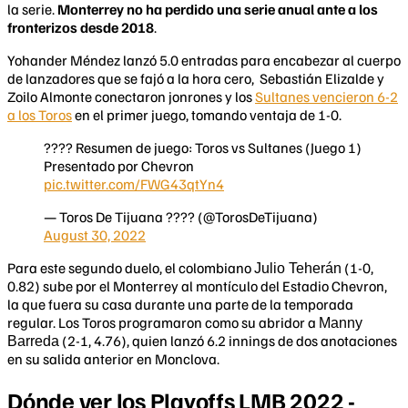
la serie.
Monterrey no ha perdido una serie anual ante a los
fronterizos desde 2018
.
Yohander Méndez lanzó 5.0 entradas para encabezar al cuerpo
de lanzadores que se fajó a la hora cero, Sebastián Elizalde y
Zoilo Almonte conectaron jonrones y los
Sultanes vencieron 6-2
a los Toros
en el primer juego, tomando ventaja de 1-0.
???? Resumen de juego: Toros vs Sultanes (Juego 1)
Presentado por Chevron
pic.twitter.com/FWG43qtYn4
— Toros De Tijuana ???? (@TorosDeTijuana)
August 30, 2022
Para este segundo duelo, el colombiano
(1-0,
Julio Teherán
0.82) sube por el Monterrey al montículo del Estadio Chevron,
la que fuera su casa durante una parte de la temporada
regular. Los Toros programaron como su abridor a
Manny
(2-1, 4.76), quien lanzó 6.2 innings de dos anotaciones
Barreda
en su salida anterior en Monclova.
Dónde ver los Playoffs LMB 2022 -