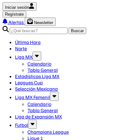
Iniciar sesión
Regístrate
Alertas
Newsletter
Buscar
Última Hora
Norte
Liga MX
Calendario
Tabla General
Estadísticas Liga MX
Leagues Cup
Selección Mexicana
Liga MX Femenil
Calendario
Tabla General
Liga de Expansión MX
Futbol
Champions League
Ligue 1