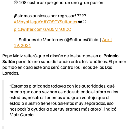
⚾️ 108 costuras que generan una gran pasión
¡Estamos ansiosos por regresar! ????
#MayoLlegaYa
#YOSOYSultanes
❤️⚾️
pic.twitter.com/zAB5M4OIDC
— Sultanes de Monterrey (@SultanesOficial)
April
19, 2021
Pepe Maiz reiteró que el diseño de las butacas en el
Palacio
Sultán
permite una sana distancia entre los fanáticos. El primer
partido en casa este año será contra los Tecos de los Dos
Laredos.
“Estamos platicando todavía con las autoridades, qué
bueno que cada vez han estado subiendo el aforo en los
estadios, nosotros tenemos una gran ventaja que el
estadio nuestro tiene los asientos muy separados, eso
nos podría ayudar a que tuviéramos más aforo”, indicó
Maiz García.