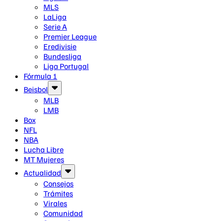
MLS
LaLiga
Serie A
Premier League
Eredivisie
Bundesliga
Liga Portugal
Fórmula 1
Beisbol
MLB
LMB
Box
NFL
NBA
Lucha Libre
MT Mujeres
Actualidad
Consejos
Trámites
Virales
Comunidad