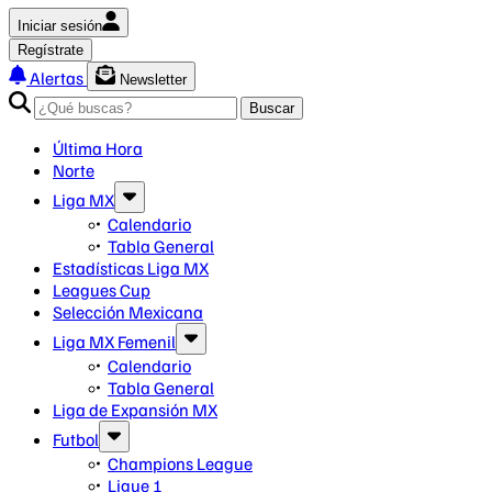
Iniciar sesión
Regístrate
Alertas
Newsletter
Buscar
Última Hora
Norte
Liga MX
Calendario
Tabla General
Estadísticas Liga MX
Leagues Cup
Selección Mexicana
Liga MX Femenil
Calendario
Tabla General
Liga de Expansión MX
Futbol
Champions League
Ligue 1