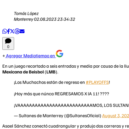
Tomás López
Monterrey
02.08.2023 23:34:32
0
Agregar Mediotiempo en
En un juego recortado a seis entradas y media por causa de la llu
Mexicana de Beisbol
(
LMB
).
¡Los Muchachos están de regreso en
#PLAYOFFS
!
¡Hoy más que núnca REGRESAMOS X lA 11! ????
¡VAAAAAAAAAAAAAAAAAAAAAAAAAAMOS, LOS SULTAN
— Sultanes de Monterrey (@SultanesOficial)
August 3, 20
Asael Sánchez conectó cuadrangular y produjo dos carreras y real