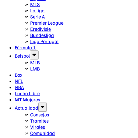
MLS
LaLiga
Serie A
Premier League
Eredivisie
Bundesliga
Liga Portugal
Fórmula 1
Beisbol
MLB
LMB
Box
NFL
NBA
Lucha Libre
MT Mujeres
Actualidad
Consejos
Trámites
Virales
Comunidad