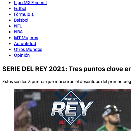
Liga MX Femenil
Futbol
Fórmula 1
Beisbol
NFL
NBA
MT Mujeres
Actualidad
Otros Mundos
Opinión
SERIE DEL REY 2021: Tres puntos clave en
Estos son los 3 puntos que marcaron el desenlace del primer jueg