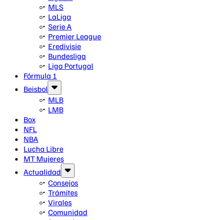
MLS
LaLiga
Serie A
Premier League
Eredivisie
Bundesliga
Liga Portugal
Fórmula 1
Beisbol
MLB
LMB
Box
NFL
NBA
Lucha Libre
MT Mujeres
Actualidad
Consejos
Trámites
Virales
Comunidad