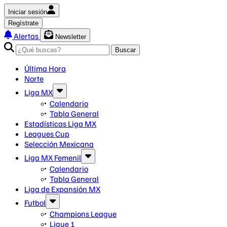
Iniciar sesión
Regístrate
Alertas
Newsletter
Buscar
Última Hora
Norte
Liga MX
Calendario
Tabla General
Estadísticas Liga MX
Leagues Cup
Selección Mexicana
Liga MX Femenil
Calendario
Tabla General
Liga de Expansión MX
Futbol
Champions League
Ligue 1