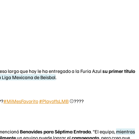
ceso largo que hoy le ha entregado a la Furia Azul
su primer título
la Liga Mexicana de Beisbol
.
??
#MiMesFavorito
#PlayoffsLMB
⚾????
 mencionó
Benavides para Séptima Entrada
. “El equipo,
mientras
cilmente
un equipo puede lograr el
campeonato
, pero creo que