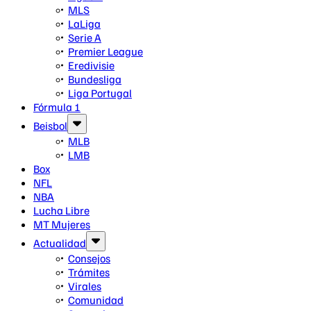
MLS
LaLiga
Serie A
Premier League
Eredivisie
Bundesliga
Liga Portugal
Fórmula 1
Beisbol
MLB
LMB
Box
NFL
NBA
Lucha Libre
MT Mujeres
Actualidad
Consejos
Trámites
Virales
Comunidad