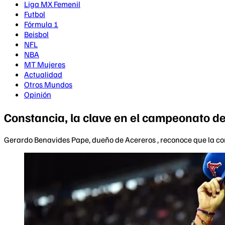
Liga MX Femenil
Futbol
Fórmula 1
Beisbol
NFL
NBA
MT Mujeres
Actualidad
Otros Mundos
Opinión
Constancia, la clave en el campeonato d
Gerardo Benavides Pape, dueño de Acereros , reconoce que la const