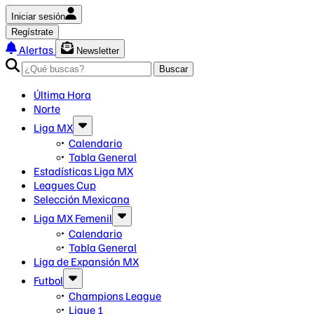
Iniciar sesión
Regístrate
Alertas
Newsletter
Buscar
Última Hora
Norte
Liga MX
Calendario
Tabla General
Estadísticas Liga MX
Leagues Cup
Selección Mexicana
Liga MX Femenil
Calendario
Tabla General
Liga de Expansión MX
Futbol
Champions League
Ligue 1