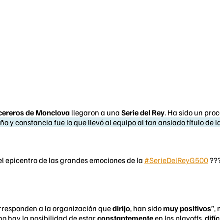
cereros de Monclova
llegaron a una
Serie del Rey
. Ha sido un pro
ño y constancia fue lo que llevó al equipo al tan ansiado título de 
 el epicentro de las grandes emociones de la
#SerieDelReyG500
??
rresponden a la organización que
dirijo
, han sido
muy positivos
”,
no hay la posibilidad de estar
constantemente
en los playoffs,
difí