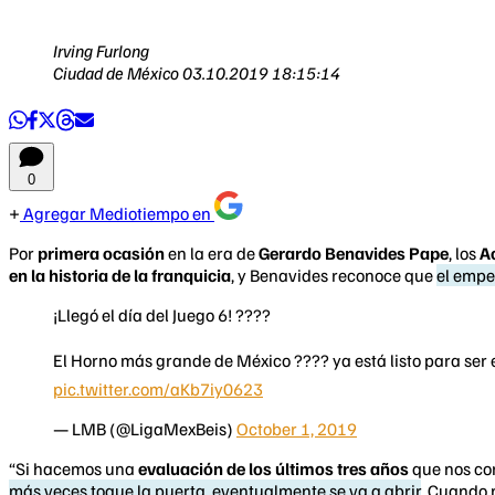
Irving Furlong
Ciudad de México
03.10.2019 18:15:14
0
Agregar Mediotiempo en
Por
primera ocasión
en la era de
Gerardo Benavides Pape
, los
A
en la historia de la franquicia
, y Benavides reconoce que
el empe
¡Llegó el día del Juego 6! ????
El Horno más grande de México ????️ ya está listo para ser
pic.twitter.com/aKb7iy0623
— LMB (@LigaMexBeis)
October 1, 2019
“Si hacemos una
evaluación de los últimos tres años
que nos co
más veces toque la puerta, eventualmente se va a abrir
. Cuando 