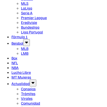
MLS
LaLiga
Serie A
Premier League
Eredivisie
Bundesliga
Liga Portugal
Fórmula 1
Beisbol
MLB
LMB
Box
NFL
NBA
Lucha Libre
MT Mujeres
Actualidad
Consejos
Trámites
Virales
Comunidad