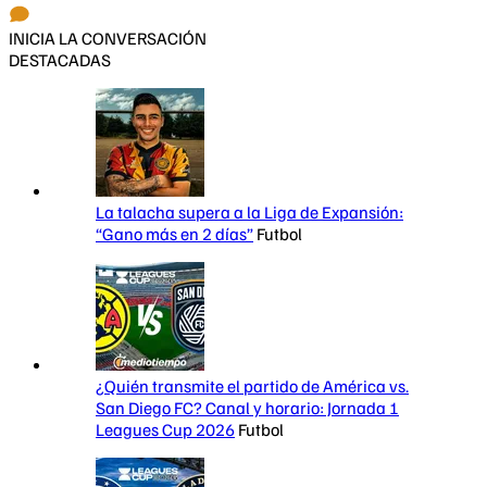
INICIA LA CONVERSACIÓN
DESTACADAS
La talacha supera a la Liga de Expansión:
“Gano más en 2 días”
Futbol
¿Quién transmite el partido de América vs.
San Diego FC? Canal y horario: Jornada 1
Leagues Cup 2026
Futbol