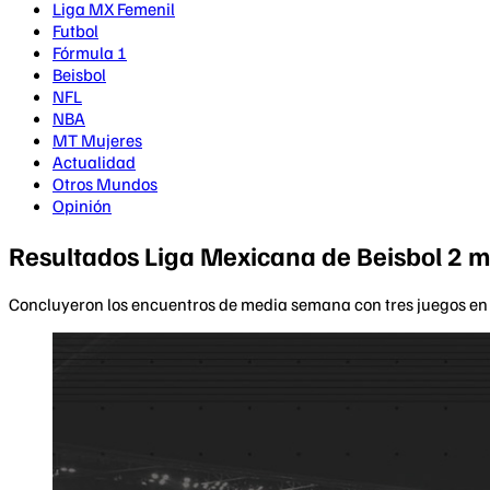
Liga MX Femenil
Futbol
Fórmula 1
Beisbol
NFL
NBA
MT Mujeres
Actualidad
Otros Mundos
Opinión
Resultados Liga Mexicana de Beisbol 2 
Concluyeron los encuentros de media semana con tres juegos en los