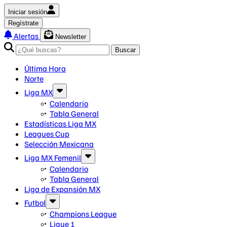
Iniciar sesión
Regístrate
Alertas
Newsletter
Buscar
Última Hora
Norte
Liga MX
Calendario
Tabla General
Estadísticas Liga MX
Leagues Cup
Selección Mexicana
Liga MX Femenil
Calendario
Tabla General
Liga de Expansión MX
Futbol
Champions League
Ligue 1