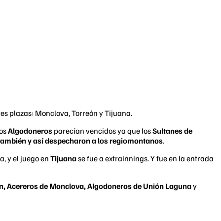
n tres plazas: Monclova, Torreón y Tijuana.
Los
Algodoneros
parecían vencidos ya que los
Sultanes de
también y así despecharon a los regiomontanos
.
a, y el juego en
Tijuana
se fue a extrainnings. Y fue en la entrada
tán, Acereros de Monclova, Algodoneros de Unión Laguna
y