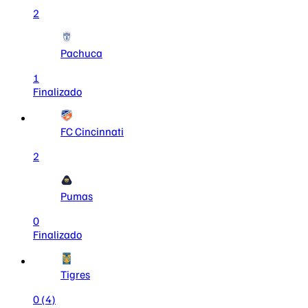
2
Pachuca
1
Finalizado
FC Cincinnati
2
Pumas
0
Finalizado
Tigres
0
(4)