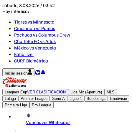
sábado, 8.08.2026 / 03:42
Hoy interesa:
Tigres vs Minnesota
Cincinnati vs Pumas
Pachuca vs Columbus Crew
Charlotte FC vs Atlas
México vs Venezuela
Katia Itzel
CURP Biométrica
Iniciar sesión
Leagues Cup
VER CLASIFICACIÓN
Liga Mx (Apertura)
MLS
LaLiga
Premier League
Serie A
Ligue 1
Bundesliga
Eredivisie
Primeira Liga
Pro League
Vancouver Whitecaps