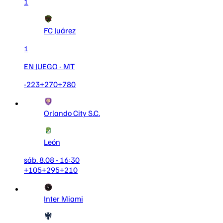
1
FC Juárez
1
EN JUEGO
- MT
-223
+270
+780
Orlando City S.C.
León
sáb. 8.08 - 16:30
+105
+295
+210
Inter Miami