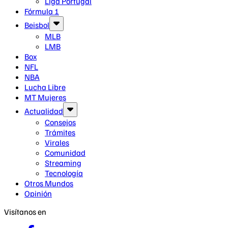
Liga Portugal
Fórmula 1
Beisbol
MLB
LMB
Box
NFL
NBA
Lucha Libre
MT Mujeres
Actualidad
Consejos
Trámites
Virales
Comunidad
Streaming
Tecnología
Otros Mundos
Opinión
Visítanos en