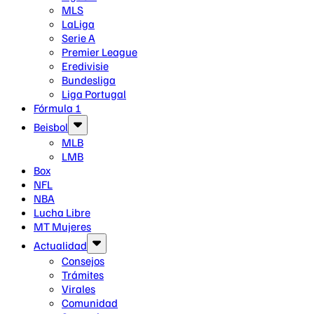
MLS
LaLiga
Serie A
Premier League
Eredivisie
Bundesliga
Liga Portugal
Fórmula 1
Beisbol
MLB
LMB
Box
NFL
NBA
Lucha Libre
MT Mujeres
Actualidad
Consejos
Trámites
Virales
Comunidad