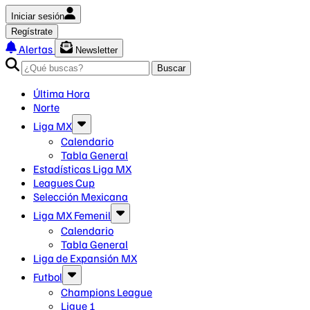
Iniciar sesión
Regístrate
Alertas
Newsletter
Buscar
Última Hora
Norte
Liga MX
Calendario
Tabla General
Estadísticas Liga MX
Leagues Cup
Selección Mexicana
Liga MX Femenil
Calendario
Tabla General
Liga de Expansión MX
Futbol
Champions League
Ligue 1