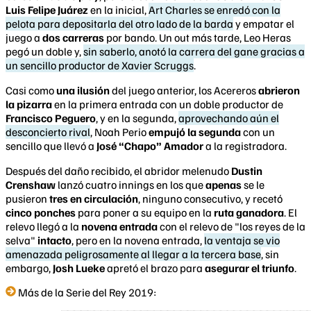
Luis Felipe Juárez
en la inicial,
Art Charles se enredó con la
pelota para depositarla del otro lado de la barda
y empatar el
juego a
dos carreras
por bando. Un out más tarde, Leo Heras
pegó un doble y,
sin saberlo, anotó la carrera del gane gracias a
un sencillo productor de Xavier Scruggs
.
Casi como
una ilusión
del juego anterior, los Acereros
abrieron
la pizarra
en la primera entrada con un doble productor de
Francisco Peguero
, y en la segunda,
aprovechando aún el
desconcierto rival
, Noah Perio
empujó la segunda
con un
sencillo que llevó a
José “Chapo” Amador
a la registradora.
Después del daño recibido, el abridor melenudo
Dustin
Crenshaw
lanzó cuatro innings en los que
apenas
se le
pusieron
tres en circulación
, ninguno consecutivo, y recetó
cinco ponches
para poner a su equipo en la
ruta ganadora
. El
relevo llegó a la
novena entrada
con el relevo de "los reyes de la
selva"
intacto
, pero en la novena entrada,
la ventaja se vio
amenazada peligrosamente al llegar a la tercera base
, sin
embargo,
Josh Lueke
apretó el brazo para
asegurar el triunfo
.
Más de la Serie del Rey 2019: