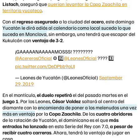
Listach
, aseguró que
querían levantar la Copa Zaachila en
territorio yucateco
.
Con el
regreso asegurado
a la ciudad del
acero
, este domingo
Yucatán le dirá adiós al calendario como local suceda lo que
suceda en Monclova
, sin embargo, uno tendrá que escapar del
Kukulcán con
ventaja de 3-2
.
¡GAAAAANAAAAAMOSSS! ????????
@AcererosOficial
⚙️ 2️⃣
@LeonesOficial
???? 3️⃣
pic.twitter.com/DeDPbb9oUJ
— Leones de Yucatán (@LeonesOficial)
September
29, 2019
En el montículo,
el duelo repetirá
el del pasado martes en el
Juego 1
. Por los Leones,
César Valdez
saltará al centro del
diamante con la
encomienda de poner a los melenudos una vez
más en ventaja
por la
Copa Zaachila
. De los
cuatro abridores
de la rotación de Yucatán, el dominicano es el que
más
entradas ha lanzado
en esta Serie del Rey con 7.0,
a pesar de
recibir cuatro carreras
. Ahora, tendrá la ventaja de jugar en
casa.