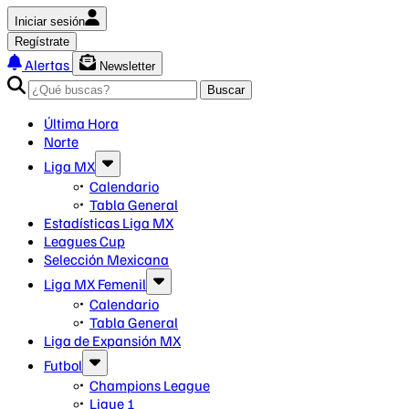
Iniciar sesión
Regístrate
Alertas
Newsletter
Buscar
Última Hora
Norte
Liga MX
Calendario
Tabla General
Estadísticas Liga MX
Leagues Cup
Selección Mexicana
Liga MX Femenil
Calendario
Tabla General
Liga de Expansión MX
Futbol
Champions League
Ligue 1