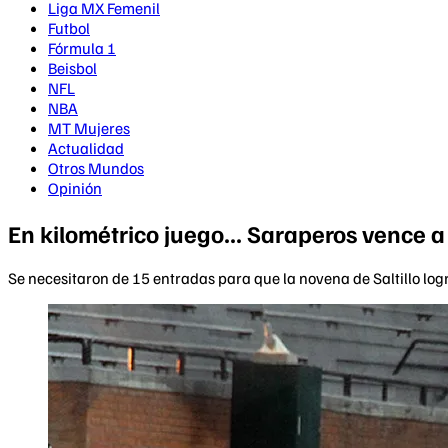
Liga MX Femenil
Futbol
Fórmula 1
Beisbol
NFL
NBA
MT Mujeres
Actualidad
Otros Mundos
Opinión
En kilométrico juego... Saraperos vence 
Se necesitaron de 15 entradas para que la novena de Saltillo logr