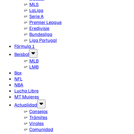
MLS
LaLiga
Serie A
Premier League
Eredivisie
Bundesliga
Liga Portugal
Fórmula 1
Beisbol
MLB
LMB
Box
NFL
NBA
Lucha Libre
MT Mujeres
Actualidad
Consejos
Trámites
Virales
Comunidad