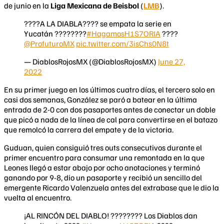
de junio en la
Liga Mexicana de Beisbol
(
LMB
).
????A LA DIABLA???? se empata la serie en
Yucatán ????????
#HagamosH1S7ORIA
????
@ProfuturoMX
pic.twitter.com/3isChs0N8t
— DiablosRojosMX (@DiablosRojosMX)
June 27,
2022
En su primer juego en los últimos cuatro días, el tercero solo en
casi dos semanas, González se paró a batear en la última
entrada de 2-0 con dos pasaportes antes de conectar un doble
que picó a nada de la línea de cal para convertirse en el batazo
que remolcó la carrera del empate y de la victoria.
Guduan, quien consiguió tres outs consecutivos durante el
primer encuentro para consumar una remontada en la que
Leones llegó a estar abajo por ocho anotaciones y terminó
ganando por 9-8, dio un pasaporte y recibió un sencillo del
emergente Ricardo Valenzuela antes del extrabase que le dio la
vuelta al encuentro.
¡AL RINCÓN DEL DIABLO! ???????? Los Diablos dan