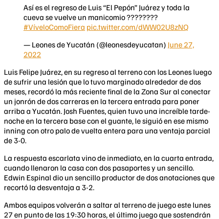
Así es el regreso de Luis “El Pepón” Juárez y toda la
cueva se vuelve un manicomio ????????
#VíveloComoFiera
pic.twitter.com/dWW02U8zNQ
— Leones de Yucatán (@leonesdeyucatan)
June 27,
2022
Luis Felipe Juárez, en su regreso al terreno con los Leones luego
de sufrir una lesión que lo tuvo marginado alrededor de dos
meses, recordó la más reciente final de la Zona Sur al conectar
un jonrón de dos carreras en la tercera entrada para poner
arriba a Yucatán. Josh Fuentes, quien tuvo una increíble tarde-
noche en la tercera base con el guante, le siguió en ese mismo
inning con otro palo de vuelta entera para una ventaja parcial
de 3-0.
La respuesta escarlata vino de inmediato, en la cuarta entrada,
cuando llenaron la casa con dos pasaportes y un sencillo.
Edwin Espinal dio un sencillo productor de dos anotaciones que
recortó la desventaja a 3-2.
Ambos equipos volverán a saltar al terreno de juego este lunes
27 en punto de las 19:30 horas, el último juego que sostendrán