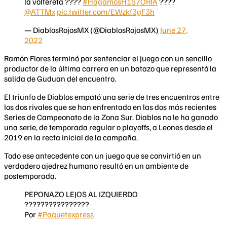
la voltereta ????
#HagamosH1S7ORIA
????
@ATTMx
pic.twitter.com/EWzkf3gF3h
— DiablosRojosMX (@DiablosRojosMX)
June 27,
2022
Ramón Flores terminó por sentenciar el juego con un sencillo
productor de la última carrera en un batazo que representó la
salida de Guduan del encuentro.
El triunfo de Diablos empató una serie de tres encuentros entre
los dos rivales que se han enfrentado en las dos más recientes
Series de Campeonato de la Zona Sur. Diablos no le ha ganado
una serie, de temporada regular o playoffs, a Leones desde el
2019 en la recta inicial de la campaña.
Todo ese antecedente con un juego que se convirtió en un
verdadero ajedrez humano resultó en un ambiente de
postemporada.
PEPONAZO LEJOS AL IZQUIERDO
????????????????
Por
#Paquetexpress