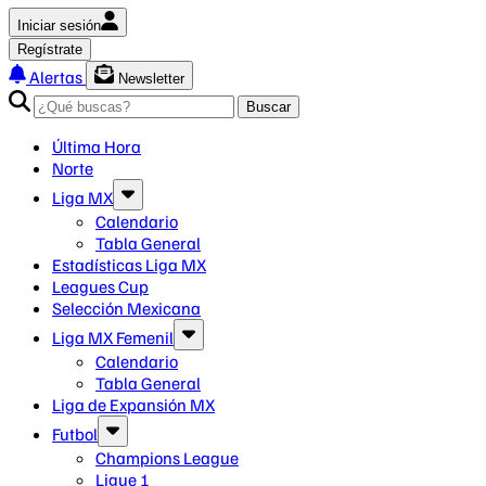
Iniciar sesión
Regístrate
Alertas
Newsletter
Buscar
Última Hora
Norte
Liga MX
Calendario
Tabla General
Estadísticas Liga MX
Leagues Cup
Selección Mexicana
Liga MX Femenil
Calendario
Tabla General
Liga de Expansión MX
Futbol
Champions League
Ligue 1