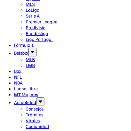
MLS
LaLiga
Serie A
Premier League
Eredivisie
Bundesliga
Liga Portugal
Fórmula 1
Beisbol
MLB
LMB
Box
NFL
NBA
Lucha Libre
MT Mujeres
Actualidad
Consejos
Trámites
Virales
Comunidad