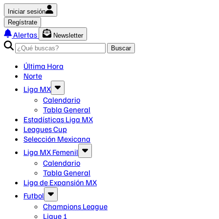
Iniciar sesión
Regístrate
Alertas
Newsletter
Buscar
Última Hora
Norte
Liga MX
Calendario
Tabla General
Estadísticas Liga MX
Leagues Cup
Selección Mexicana
Liga MX Femenil
Calendario
Tabla General
Liga de Expansión MX
Futbol
Champions League
Ligue 1