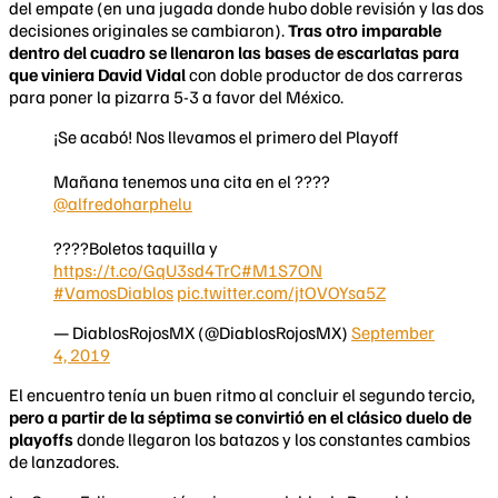
del empate (en una jugada donde hubo doble revisión y las dos
decisiones originales se cambiaron).
Tras otro imparable
dentro del cuadro se llenaron las bases de escarlatas para
que viniera David Vidal
con doble productor de dos carreras
para poner la pizarra 5-3 a favor del México.
¡Se acabó! Nos llevamos el primero del Playoff
Mañana tenemos una cita en el ????️
@alfredoharphelu
????️Boletos taquilla y
https://t.co/GqU3sd4TrC
#M1S7ON
#VamosDiablos
pic.twitter.com/jtOVOYsa5Z
— DiablosRojosMX (@DiablosRojosMX)
September
4, 2019
El encuentro tenía un buen ritmo al concluir el segundo tercio,
pero a partir de la séptima se convirtió en el clásico duelo de
playoffs
donde llegaron los batazos y los constantes cambios
de lanzadores.