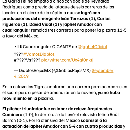
La Garra Felina empató a cinco con doble de Reynaldo
Rodríguez como previa del ataque de seis carreras de los
locales en el cierre de la séptima que
se logró con
producciones del emergente Iván Terrazas (1), Carlos
Figueroa (1), David Vidal (1) y Japhet Amador con
cuadrangular
remolcó tres carreras para poner la pizarra 11-5
a favor del México.
7⃣⬇️ Cuadrangular GIGANTE de
@JaphetOficial
????
#VamosDiablos
#????Vs????
pic.twitter.com/Ux4gl0nktj
— DiablosRojosMX (@DiablosRojosMX)
September
4, 2019
En la octava los Tigres anotaron una carrera para acercarse en
el score pero a pesar de amenazar en la novena,
ya no hubo
movimiento en la pizarra
.
El pitcher triunfador fue en labor de relevo Arquímedes
Caminero
(1-0), la derrota se la llevó el relevista felino Raúl
Barron (0-1). Por la ofensiva del México
sobresalió la
actuación de Japhet Amador con 5-4 con cuatro producidas
y