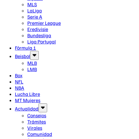
MLS
LaLiga
Serie A
Premier League
Eredivisie
Bundesliga
Liga Portugal
Fórmula 1
Beisbol
MLB
LMB
Box
NFL
NBA
Lucha Libre
MT Mujeres
Actualidad
Consejos
Trámites
Virales
Comunidad