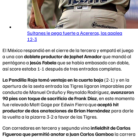
Sultanes le pega fuerte a Acereros, los apalea
12-3
El México respondió en el cierre de la tercera y empató el juego
a una con
doblete productor de Japhet Amador
que mandó al
pentágono a
Jesús Fabela
que se había embasado con doble,
así score estaba 1-1 después de tres entradas completas.
La Pandilla Roja tomó ventaja en la cuarta baja
(2-1) y en la
apertura de la sexta entrada los Tigres ligaron imparables por
conducto de Manuel Orduño y Reynaldo Rodríguez,
avanzaron
90 pies con toque de sacrificio de Frank Díaz
, en este momento
fue relevado Matt Gage por Edwin Fierro que
aceptó hit
productor de dos anotaciones de Brian Hernández
para darle
la vuelta a la pizarra 3-2 a favor de los Tigres.
Con corredores en tercera y segunda vino
infieldhit de Carlos
Figueroa que permitió anotar a Juan Carlos Gamboa
la carrera