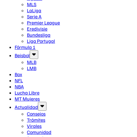
MLS
LaLiga
Serie A
Premier League
Eredivisie
Bundesliga
Liga Portugal
Fórmula 1
Beisbol
MLB
LMB
Box
NFL
NBA
Lucha Libre
MT Mujeres
Actualidad
Consejos
Trámites
Virales
Comunidad