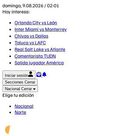
domingo, 9.08.2026 / 02:01
Hoy interesa:
Orlando City vs León
Inter Miami vs Monterrey
Chivas vs Dallas
Toluca vs LAFC
Real Salt Lake vs Atlante
Comentarista TUDN
Salida jugador América
Iniciar sesión
Secciones
Cerrar
Nacional
Cerrar
Elige tu edición
Nacional
Norte