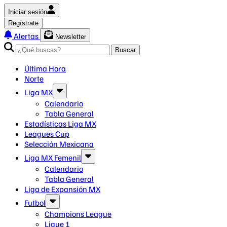
Iniciar sesión
Regístrate
Alertas
Newsletter
Buscar
Última Hora
Norte
Liga MX
Calendario
Tabla General
Estadísticas Liga MX
Leagues Cup
Selección Mexicana
Liga MX Femenil
Calendario
Tabla General
Liga de Expansión MX
Futbol
Champions League
Ligue 1