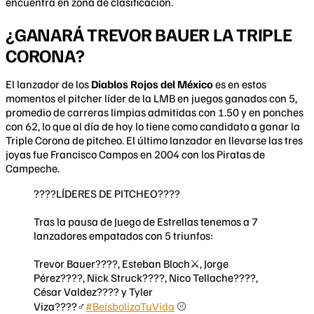
encuentra en zona de clasificación.
¿GANARÁ TREVOR BAUER LA TRIPLE
CORONA?
El lanzador de los
Diablos Rojos del México
es en estos
momentos el pitcher líder de la LMB en juegos ganados con 5,
promedio de carreras limpias admitidas con 1.50 y en ponches
con 62, lo que al día de hoy lo tiene como candidato a ganar la
Triple Corona de pitcheo. El último lanzador en llevarse las tres
joyas fue Francisco Campos en 2004 con los Piratas de
Campeche.
????LÍDERES DE PITCHEO????
Tras la pausa de Juego de Estrellas tenemos a 7
lanzadores empatados con 5 triunfos:
Trevor Bauer????, Esteban Bloch⚔, Jorge
Pérez????, Nick Struck????, Nico Tellache????,
César Valdez???? y Tyler
Viza????‍♂️
#BeisbolizaTuVida
⚾