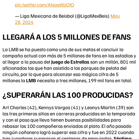
pic.twitter.com/AtezeWzOIO
— Liga Mexicana de Beisbol (@LigaMexBeis)
May
28, 2024
LLEGARÁ A LOS 5 MILLONES DE FANS
La LMB se ha puesto como una de sus metas el concluir la
campaña actual con más de 5 millones de fans en los estadios y
al llegar a la pausa del
Juego de Estrellas
son un millón, 801 mil
aficionados los que han asistido a los parques de pelota del
circuito, por lo que para alcanzar esa mágica cifra de 5
millones la
LMB
necesita a tres millones, 199 mil fans en total.
¿SUPERARÁN LAS 100 PRODUCIDAS?
Art Charles (42), Kennys Vargas (41) y Leonys Martin (39) son
los tres primeros sitios en carreras producidas en la temporada
y con el paso que lleva tienen buenas posibilidades para
rebasar los 100 compañeros enviados al plato. El año pasado
ningún cañonero logró superar esa cifra y fue en 2022 cuando
tres jugadores superaron el centenar de empujadas.
Séptima