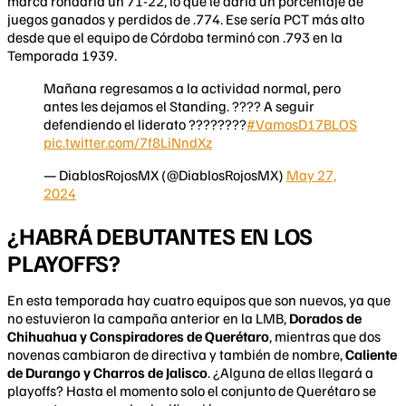
marca rondaría un 71-22, lo que le daría un porcentaje de
juegos ganados y perdidos de .774. Ese sería PCT más alto
desde que el equipo de Córdoba terminó con .793 en la
Temporada 1939.
Mañana regresamos a la actividad normal, pero
antes les dejamos el Standing. ???? A seguir
defendiendo el liderato ????????
#VamosD17BLOS
pic.twitter.com/7f8LiNndXz
— DiablosRojosMX (@DiablosRojosMX)
May 27,
2024
¿HABRÁ DEBUTANTES EN LOS
PLAYOFFS?
En esta temporada hay cuatro equipos que son nuevos, ya que
no estuvieron la campaña anterior en la LMB,
Dorados de
Chihuahua y Conspiradores de Querétaro
, mientras que dos
novenas cambiaron de directiva y también de nombre,
Caliente
de Durango y Charros de Jalisco
. ¿Alguna de ellas llegará a
playoffs? Hasta el momento solo el conjunto de Querétaro se