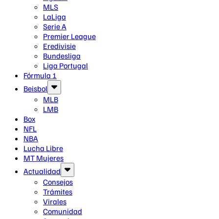
MLS
LaLiga
Serie A
Premier League
Eredivisie
Bundesliga
Liga Portugal
Fórmula 1
Beisbol
MLB
LMB
Box
NFL
NBA
Lucha Libre
MT Mujeres
Actualidad
Consejos
Trámites
Virales
Comunidad