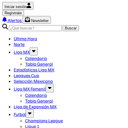
Iniciar sesión
Regístrate
Alertas
Newsletter
Buscar
Última Hora
Norte
Liga MX
Calendario
Tabla General
Estadísticas Liga MX
Leagues Cup
Selección Mexicana
Liga MX Femenil
Calendario
Tabla General
Liga de Expansión MX
Futbol
Champions League
Ligue 1