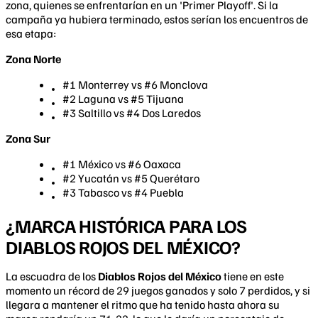
zona, quienes se enfrentarían en un 'Primer Playoff'. Si la
campaña ya hubiera terminado, estos serían los encuentros de
esa etapa:
Zona Norte
#1 Monterrey vs #6 Monclova
#2 Laguna vs #5 Tijuana
#3 Saltillo vs #4 Dos Laredos
Zona Sur
#1 México vs #6 Oaxaca
#2 Yucatán vs #5 Querétaro
#3 Tabasco vs #4 Puebla
¿MARCA HISTÓRICA PARA LOS
DIABLOS ROJOS DEL MÉXICO?
La escuadra de los
Diablos Rojos del México
tiene en este
momento un récord de 29 juegos ganados y solo 7 perdidos, y si
llegara a mantener el ritmo que ha tenido hasta ahora su