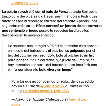
August 14, 2023
La pelota se estrelló con el bate de Pérez
cuando Burruel la
lanzó para devolvérsela a Heyer, permitiéndole a Rodríguez
anotar desde la tercera la carrera del empate. Apenas unos
segundos más tarde,
Pérez conectó un jonrón de dos carreras
que sentenció el juego
pese a la reacción tardía de los
Saraperos en la novena entrada.
De acuerdo con la regla 6.03, “si el bateador está parado
en la caja del bateador y
él o su bat es golpeado
por el
tiro del catcher regresando la bola al pitcher (o un tiro
para poner out a un corredor) y, a juicio del umpire, no
hay intención por parte del bateador para interferir con
el tiro,
considere la bola viva y en juego
”.
Para los que no conocemos la regla... de lo sucedido
hoy en el turno de
@FelixPerez36
, durante el 9no
inning.
pic.twitter.com/ltTU2cH45W
— Alexander Azuaje (@alexazuaje)
August 14,
2023