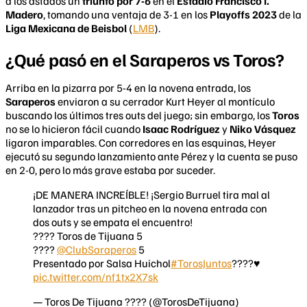
a los astados un
triunfo por 7-6
en el
Estadio Francisco I.
Madero
, tomando una ventaja de 3-1 en los
Playoffs 2023
de la
Liga Mexicana de Beisbol
(
LMB
).
¿Qué pasó en el Saraperos vs Toros?
Arriba en la pizarra por 5-4 en la novena entrada, los
Saraperos
enviaron a su cerrador Kurt Heyer al montículo
buscando los últimos tres outs del juego; sin embargo, los
Toros
no se lo hicieron fácil cuando
Isaac Rodríguez
y
Niko Vásquez
ligaron imparables. Con corredores en las esquinas, Heyer
ejecutó su segundo lanzamiento ante Pérez y la cuenta se puso
en 2-0, pero lo más grave estaba por suceder.
¡DE MANERA INCREÍBLE! ¡Sergio Burruel tira mal al
lanzador tras un pitcheo en la novena entrada con
dos outs y se empata el encuentro!
???? Toros de Tijuana 5
????
@ClubSaraperos
5
Presentado por Salsa Huichol
#TorosJuntos
????♥️
pic.twitter.com/nf1tx2X7sk
— Toros De Tijuana ???? (@TorosDeTijuana)