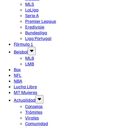
MLS
LaLiga
Serie A
Premier League
Eredivisie
Bundesliga
Liga Portugal
Fórmula 1
Beisbol
MLB
LMB
Box
NFL
NBA
Lucha Libre
MT Mujeres
Actualidad
Consejos
Trámites
Virales
Comunidad