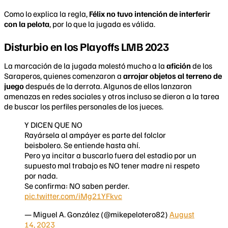
Como lo explica la regla,
Félix no tuvo intención de interferir
con la pelota
, por lo que la jugada es válida.
Disturbio en los Playoffs LMB 2023
La marcación de la jugada molestó mucho a la
afición
de los
Saraperos, quienes comenzaron a
arrojar objetos al terreno de
juego
después de la derrota. Algunos de ellos lanzaron
amenazas en redes sociales y otros incluso se dieron a la tarea
de buscar los perfiles personales de los jueces.
Y DICEN QUE NO
Rayársela al ampáyer es parte del folclor
beisbolero. Se entiende hasta ahí.
Pero ya incitar a buscarlo fuera del estadio por un
supuesto mal trabajo es NO tener madre ni respeto
por nada.
Se confirma: NO saben perder.
pic.twitter.com/iMg21YFkvc
— Miguel A. González (@mikepelotero82)
August
14, 2023