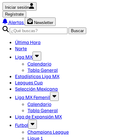
Iniciar sesión
Regístrate
Alertas
Newsletter
Buscar
Última Hora
Norte
Liga MX
Calendario
Tabla General
Estadísticas Liga MX
Leagues Cup
Selección Mexicana
Liga MX Femenil
Calendario
Tabla General
Liga de Expansión MX
Futbol
Champions League
Ligue 1