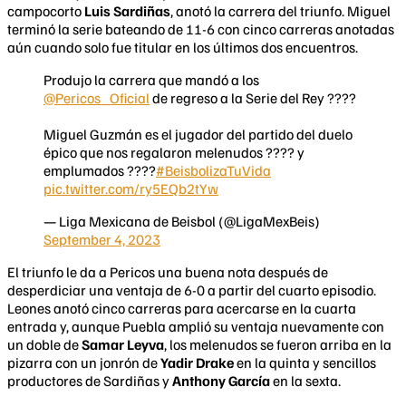
campocorto
Luis Sardiñas
, anotó la carrera del triunfo. Miguel
terminó la serie bateando de 11-6 con cinco carreras anotadas
aún cuando solo fue titular en los últimos dos encuentros.
Produjo la carrera que mandó a los
@Pericos_Oficial
de regreso a la Serie del Rey ????
Miguel Guzmán es el jugador del partido del duelo
épico que nos regalaron melenudos ???? y
emplumados ????
#BeisbolizaTuVida
pic.twitter.com/ry5EQb2tYw
— Liga Mexicana de Beisbol (@LigaMexBeis)
September 4, 2023
El triunfo le da a Pericos una buena nota después de
desperdiciar una ventaja de 6-0 a partir del cuarto episodio.
Leones anotó cinco carreras para acercarse en la cuarta
entrada y, aunque Puebla amplió su ventaja nuevamente con
un doble de
Samar Leyva
, los melenudos se fueron arriba en la
pizarra con un jonrón de
Yadir Drake
en la quinta y sencillos
productores de Sardiñas y
Anthony García
en la sexta.