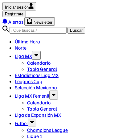
Iniciar sesión
Regístrate
Alertas
Newsletter
Buscar
Última Hora
Norte
Liga MX
Calendario
Tabla General
Estadísticas Liga MX
Leagues Cup
Selección Mexicana
Liga MX Femenil
Calendario
Tabla General
Liga de Expansión MX
Futbol
Champions League
Ligue 1