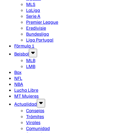
MLS
LaLiga
Serie A
Premier League
Eredivisie
Bundesliga
Liga Portugal
Fórmula 1
Beisbol
MLB
LMB
Box
NFL
NBA
Lucha Libre
MT Mujeres
Actualidad
Consejos
Trámites
Virales
Comunidad