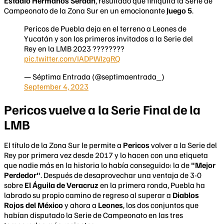
Estadio Hermanos Serdán
, resultado que finiquita la Serie de
Campeonato de la Zona Sur en un emocionante
Juego 5
.
Pericos de Puebla deja en el terreno a Leones de
Yucatán y son los primeros invitados a la Serie del
Rey en la LMB 2023 ????????
pic.twitter.com/IADPWIzgRQ
— Séptima Entrada (@septimaentrada_)
September 4, 2023
Pericos vuelve a la Serie Final de la
LMB
El título de la Zona Sur le permite a
Pericos
volver a la Serie del
Rey por primera vez desde 2017 y lo hacen con una etiqueta
que nadie más en la historia lo había conseguido: la de
"Mejor
Perdedor"
. Después de desaprovechar una ventaja de 3-0
sobre
El Águila de Veracruz
en la primera ronda, Puebla ha
labrado su propio camino de regreso al superar a
Diablos
Rojos del México
y ahora a
Leones
, los dos conjuntos que
habían disputado la Serie de Campeonato en las tres