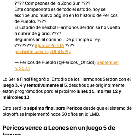
???? Campeones de la Zona Sur ????
Este campeonato es de todo el estado, hoy se
escribe una nueva página en la historia de Pericos
de Puebla. ????
El Estadio de Béisbol Hermanos Serdán se ha vuelto
a cubrir de gloria. ????️
Seguimos en el camino… De príncipe a rey.
????????
#JuntosPorEl6
????
pic.twitter.com/QzDfnDv9ly
— Pericos de Puebla (@Pericos_Oficial)
September
4, 2023
La Serie Final llegará al Estadio de los Hermanos Serdán con el
Juego 3, 4 y tentativamente el 5
, desafíos que originalmente
están programados para el próximo
lunes 11, martes 12 y
miércoles 13
.
Esta será la
séptima final para Pericos
desde que el sistema de
playoffs se implementó hace 50 años en la LMB.
Pericos vence a Leones en un Juego 5 de
locura