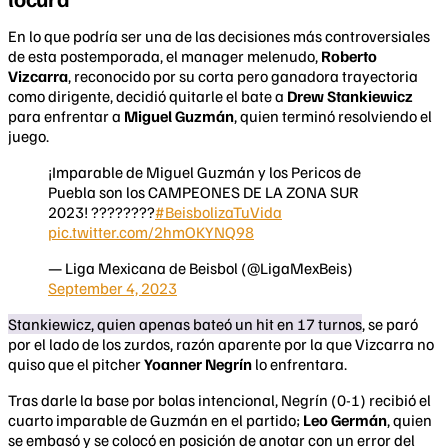
En lo que podría ser una de las decisiones más controversiales
de esta postemporada, el manager melenudo,
Roberto
Vizcarra
, reconocido por su corta pero ganadora trayectoria
como dirigente, decidió quitarle el bate a
Drew Stankiewicz
para enfrentar a
Miguel Guzmán
, quien terminó resolviendo el
juego.
¡Imparable de Miguel Guzmán y los Pericos de
Puebla son los CAMPEONES DE LA ZONA SUR
2023! ????????
#BeisbolizaTuVida
pic.twitter.com/2hmOKYNQ98
— Liga Mexicana de Beisbol (@LigaMexBeis)
September 4, 2023
Stankiewicz, quien apenas bateó un hit en 17 turnos
, se paró
por el lado de los zurdos, razón aparente por la que Vizcarra no
quiso que el pitcher
Yoanner Negrín
lo enfrentara.
Tras darle la base por bolas intencional, Negrín (0-1) recibió el
cuarto imparable de Guzmán en el partido;
Leo Germán
, quien
se embasó y se colocó en posición de anotar con un error del