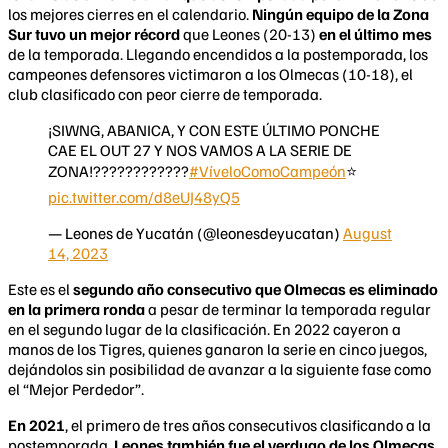
los mejores cierres en el calendario.
Ningún equipo de la Zona
Sur tuvo un mejor récord
que Leones (20-13)
en el último mes
de la temporada. Llegando encendidos a la postemporada, los
campeones defensores victimaron a los Olmecas (10-18), el
club clasificado con peor cierre de temporada.
¡SIWNG, ABANICA, Y CON ESTE ÚLTIMO PONCHE
CAE EL OUT 27 Y NOS VAMOS A LA SERIE DE
ZONA!????????????
#VíveloComoCampeón
⭐️
pic.twitter.com/d8eUJ48yQ5
— Leones de Yucatán (@leonesdeyucatan)
August
14, 2023
Este es el
segundo año consecutivo que Olmecas es eliminado
en la primera ronda
a pesar de terminar la temporada regular
en el segundo lugar de la clasificación. En 2022 cayeron a
manos de los Tigres, quienes ganaron la serie en cinco juegos,
dejándolos sin posibilidad de avanzar a la siguiente fase como
el “Mejor Perdedor”.
En 2021
, el primero de tres años consecutivos clasificando a la
postemporada,
Leones también fue el verdugo de los Olmecas