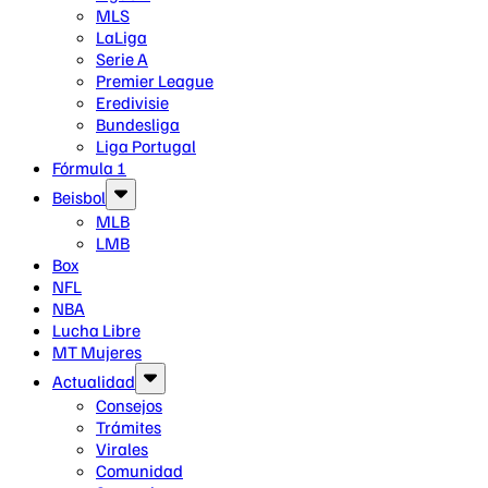
MLS
LaLiga
Serie A
Premier League
Eredivisie
Bundesliga
Liga Portugal
Fórmula 1
Beisbol
MLB
LMB
Box
NFL
NBA
Lucha Libre
MT Mujeres
Actualidad
Consejos
Trámites
Virales
Comunidad