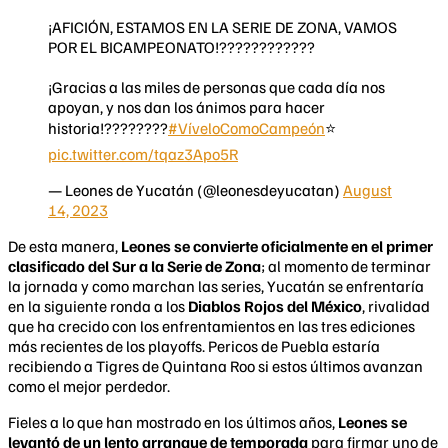
¡AFICIÓN, ESTAMOS EN LA SERIE DE ZONA, VAMOS
POR EL BICAMPEONATO!????????????
¡Gracias a las miles de personas que cada día nos
apoyan, y nos dan los ánimos para hacer
historia!????????
#VíveloComoCampeón
⭐️
pic.twitter.com/tqaz3Apo5R
— Leones de Yucatán (@leonesdeyucatan)
August
14, 2023
De esta manera,
Leones se convierte oficialmente en el primer
clasificado del Sur a la Serie de Zona
; al momento de terminar
la jornada y como marchan las series, Yucatán se enfrentaría
en la siguiente ronda a los
Diablos Rojos del México
, rivalidad
que ha crecido con los enfrentamientos en las tres ediciones
más recientes de los playoffs. Pericos de Puebla estaría
recibiendo a Tigres de Quintana Roo si estos últimos avanzan
como el mejor perdedor.
Fieles a lo que han mostrado en los últimos años,
Leones se
levantó de un lento arranque de temporada
para firmar uno de