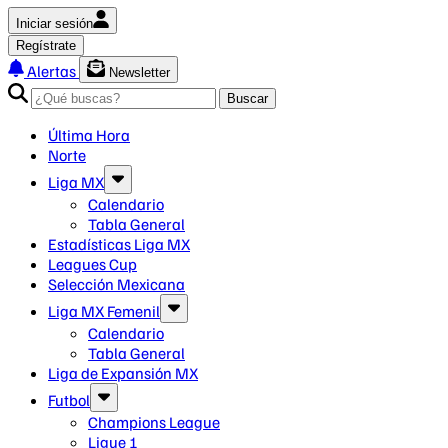
Iniciar sesión
Regístrate
Alertas
Newsletter
Buscar
Última Hora
Norte
Liga MX
Calendario
Tabla General
Estadísticas Liga MX
Leagues Cup
Selección Mexicana
Liga MX Femenil
Calendario
Tabla General
Liga de Expansión MX
Futbol
Champions League
Ligue 1