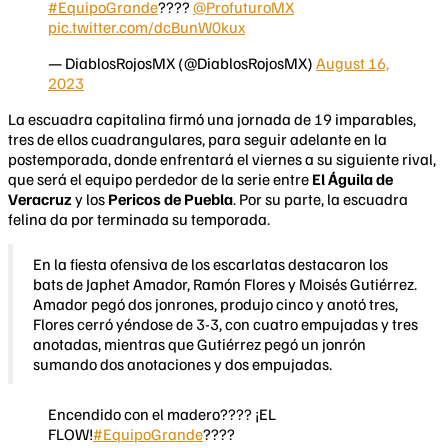
#EquipoGrande
????
@ProfuturoMX
pic.twitter.com/dcBunW0kux
— DiablosRojosMX (@DiablosRojosMX)
August 16,
2023
La escuadra capitalina firmó una jornada de 19 imparables,
tres de ellos cuadrangulares, para seguir adelante en la
postemporada, donde enfrentará el viernes a su siguiente rival,
que será el equipo perdedor de la serie entre
El Águila de
Veracruz
y los
Pericos de Puebla
. Por su parte, la escuadra
felina da por terminada su temporada.
En la fiesta ofensiva de los escarlatas destacaron los
bats de Japhet Amador, Ramón Flores y Moisés Gutiérrez.
Amador pegó dos jonrones, produjo cinco y anotó tres,
Flores cerró yéndose de 3-3, con cuatro empujadas y tres
anotadas, mientras que Gutiérrez pegó un jonrón
sumando dos anotaciones y dos empujadas.
Encendido con el madero???? ¡EL
FLOW!
#EquipoGrande
????