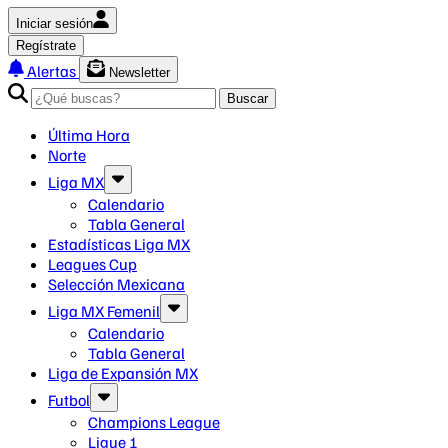
Iniciar sesión
Regístrate
Alertas
Newsletter
Buscar
Última Hora
Norte
Liga MX
Calendario
Tabla General
Estadísticas Liga MX
Leagues Cup
Selección Mexicana
Liga MX Femenil
Calendario
Tabla General
Liga de Expansión MX
Futbol
Champions League
Ligue 1