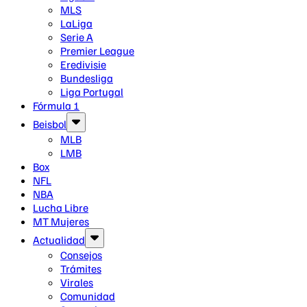
MLS
LaLiga
Serie A
Premier League
Eredivisie
Bundesliga
Liga Portugal
Fórmula 1
Beisbol
MLB
LMB
Box
NFL
NBA
Lucha Libre
MT Mujeres
Actualidad
Consejos
Trámites
Virales
Comunidad