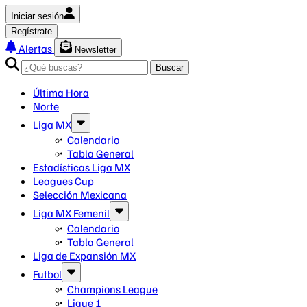
Iniciar sesión
Regístrate
Alertas
Newsletter
Buscar
Última Hora
Norte
Liga MX
Calendario
Tabla General
Estadísticas Liga MX
Leagues Cup
Selección Mexicana
Liga MX Femenil
Calendario
Tabla General
Liga de Expansión MX
Futbol
Champions League
Ligue 1