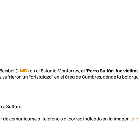
Beisbol (
LMB
) en el Estadio Monterrey,
el ‘Perro Sultán’ fue vícti
 sufrieron un “cristalazo” en el área de Cumbres, donde la botarga
ro Sultán.
r de comunicarse al teléfono o al correo indicado en la imagen.
pic
1