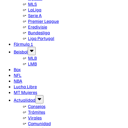
MLS
LaLiga
Serie A
Premier League
Eredivisie
Bundesliga
Liga Portugal
Fórmula 1
Beisbol
MLB
LMB
Box
NFL
NBA
Lucha Libre
MT Mujeres
Actualidad
Consejos
Trámites
Virales
Comunidad