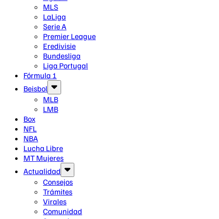
MLS
LaLiga
Serie A
Premier League
Eredivisie
Bundesliga
Liga Portugal
Fórmula 1
Beisbol
MLB
LMB
Box
NFL
NBA
Lucha Libre
MT Mujeres
Actualidad
Consejos
Trámites
Virales
Comunidad