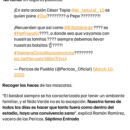
¡En esta ocasión César Tapia
@el_natural_10
es
quien pone
#Out
???????? a Pepe ????????!
¡Recuerden que así como
@ElNidoVerde
???? es
#PetFriendly
????, a donde sea que vayamos con
nuestros lomitos ???? siempre debemos llevar
nuestras bolsitas ☝????!
#SiempreCívicoNuncaIncívico
????????
pic.twitter.com/kBIzvTQvUj
— Pericos de Puebla (@Pericos_Oficial)
March 10,
2020
Recoger las heces
de las mascotas.
“El beisbol siempre se ha caracterizado por tener un ambiente
familiar, y el Nido Verde no es la excepción.
Nuestra tarea de
todos los días es hacer que tanto fuera como dentro del
estadio, haya una convivencia sana
”, explicó Ramón Ramírez,
vocero de los Pericos.
Séptima Entrada