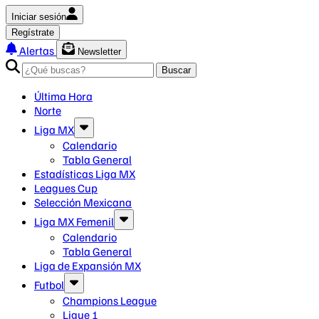
Iniciar sesión
Regístrate
Alertas
Newsletter
Buscar
Última Hora
Norte
Liga MX
Calendario
Tabla General
Estadísticas Liga MX
Leagues Cup
Selección Mexicana
Liga MX Femenil
Calendario
Tabla General
Liga de Expansión MX
Futbol
Champions League
Ligue 1