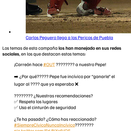
Carlos Peguero llega a los Pericos de Puebla
Los temas de esta campaña
los han manejado en sus redes
sociales
, en los que destacan estos temas:
¡Carreón hace
#OUT
???????? a nuestro Pepe!
➡️ ¿Por qué????? Pepe fue incívico por “ganarle” el
lugar al ???? que ya esperaba ❌
???????? ¿Nuestras recomendaciones?
✅ Respeta los lugares
✅ Usa el cinturón de seguridad
¿Te ha pasado? ¿Cómo has reaccionado?
#SiempreCívicoNuncaIncívico
????????
pic.twitter.com/FzUNXcfVQS