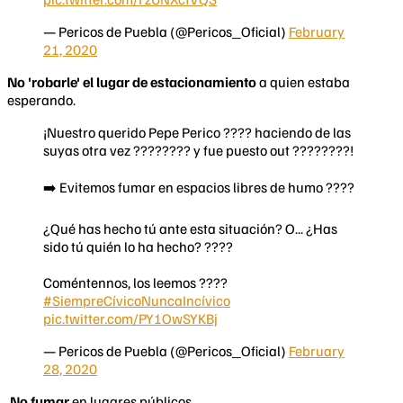
— Pericos de Puebla (@Pericos_Oficial)
February
21, 2020
No 'robarle' el lugar de estacionamiento
a quien estaba
esperando.
¡Nuestro querido Pepe Perico ???? haciendo de las
suyas otra vez ???????? y fue puesto out ????????!
➡️ Evitemos fumar en espacios libres de humo ????
¿Qué has hecho tú ante esta situación? O... ¿Has
sido tú quién lo ha hecho? ????
Coméntennos, los leemos ????
#SiempreCívicoNuncaIncívico
pic.twitter.com/PY1OwSYKBj
— Pericos de Puebla (@Pericos_Oficial)
February
28, 2020
No fumar
en lugares públicos.