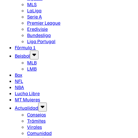
MLS
LaLiga
Serie A
Premier League
Eredivisie
Bundesliga
Liga Portugal
Fórmula 1
Beisbol
MLB
LMB
Box
NFL
NBA
Lucha Libre
MT Mujeres
Actualidad
Consejos
Trámites
Virales
Comunidad