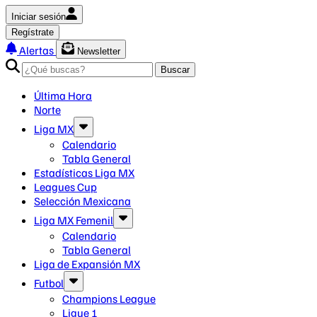
Iniciar sesión
Regístrate
Alertas
Newsletter
Buscar
Última Hora
Norte
Liga MX
Calendario
Tabla General
Estadísticas Liga MX
Leagues Cup
Selección Mexicana
Liga MX Femenil
Calendario
Tabla General
Liga de Expansión MX
Futbol
Champions League
Ligue 1