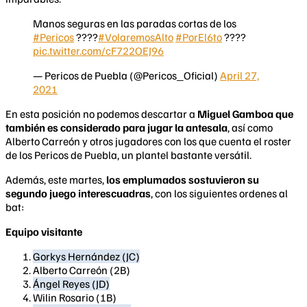
Manos seguras en las paradas cortas de los
#Pericos
????
#VolaremosAlto
#PorEl6to
????
pic.twitter.com/cF722OEJ96
— Pericos de Puebla (@Pericos_Oficial)
April 27,
2021
En esta posición no podemos descartar a
Miguel Gamboa que
también es considerado para jugar la antesala
, así como
Alberto Carreón y otros jugadores con los que cuenta el roster
de los Pericos de Puebla, un plantel bastante versátil.
Además, este martes,
los emplumados sostuvieron su
segundo juego interescuadras
, con los siguientes ordenes al
bat:
Equipo visitante
Gorkys Hernández (JC)
Alberto Carreón (2B)
Ángel Reyes (JD)
Wilin Rosario (1B)