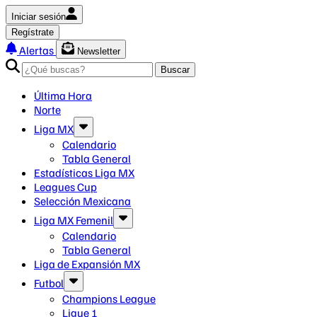
Iniciar sesión
Regístrate
Alertas
Newsletter
Buscar
Última Hora
Norte
Liga MX
Calendario
Tabla General
Estadísticas Liga MX
Leagues Cup
Selección Mexicana
Liga MX Femenil
Calendario
Tabla General
Liga de Expansión MX
Futbol
Champions League
Ligue 1