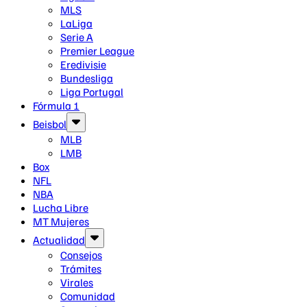
MLS
LaLiga
Serie A
Premier League
Eredivisie
Bundesliga
Liga Portugal
Fórmula 1
Beisbol
MLB
LMB
Box
NFL
NBA
Lucha Libre
MT Mujeres
Actualidad
Consejos
Trámites
Virales
Comunidad