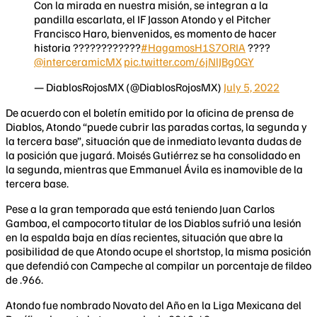
Con la mirada en nuestra misión, se integran a la
pandilla escarlata, el IF Jasson Atondo y el Pitcher
Francisco Haro, bienvenidos, es momento de hacer
historia ????????????
#HagamosH1S7ORIA
????
@interceramicMX
pic.twitter.com/6jNlJBg0GY
— DiablosRojosMX (@DiablosRojosMX)
July 5, 2022
De acuerdo con el boletín emitido por la oficina de prensa de
Diablos, Atondo “puede cubrir las paradas cortas, la segunda y
la tercera base”, situación que de inmediato levanta dudas de
la posición que jugará. Moisés Gutiérrez se ha consolidado en
la segunda, mientras que Emmanuel Ávila es inamovible de la
tercera base.
Pese a la gran temporada que está teniendo Juan Carlos
Gamboa, el campocorto titular de los Diablos sufrió una lesión
en la espalda baja en días recientes, situación que abre la
posibilidad de que Atondo ocupe el shortstop, la misma posición
que defendió con Campeche al compilar un porcentaje de fildeo
de .966.
Atondo fue nombrado Novato del Año en la Liga Mexicana del