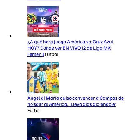
¿A qué hora juega América vs. Cruz Azul
HOY? Dónde ver EN VIVO J2 de Liga MX
Femenil
Futbol
Ángel di María quiso convencer a Campaz de
no salir al América: 'Llevo días diciéndole'
Futbol