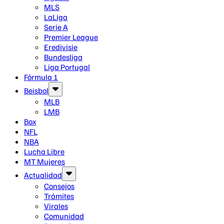
MLS
LaLiga
Serie A
Premier League
Eredivisie
Bundesliga
Liga Portugal
Fórmula 1
Beisbol
MLB
LMB
Box
NFL
NBA
Lucha Libre
MT Mujeres
Actualidad
Consejos
Trámites
Virales
Comunidad