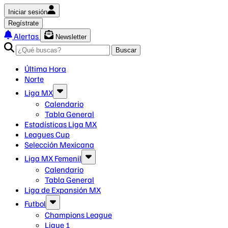
Iniciar sesión
Regístrate
Alertas
Newsletter
Buscar
Última Hora
Norte
Liga MX
Calendario
Tabla General
Estadísticas Liga MX
Leagues Cup
Selección Mexicana
Liga MX Femenil
Calendario
Tabla General
Liga de Expansión MX
Futbol
Champions League
Ligue 1