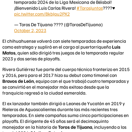
temporada 2024 de la Liga Mexicana de Béisbol!
¡Bienvenido Luis Carlos Rivera!
#TorosJuntos
????♥️
pic.twitter.com/BkbJqu2PX2
— Toros De Tijuana ???? (@TorosDeTijuana)
October 2, 2023
El chihuahuense volverá con siete temporadas de experiencia
como estratega y suplirá en el cargo al puertorriqueño
Luis
Matos
, quien sólo dirigió tres juegos de la temporada regular
2023 y dos series de playoffs.
Rivera Gutiérrez fue parte del cuerpo técnico fronterizo en 2015
y 2016, pero para el 2017 hizo su debut como timonel con
Bravos de León
, equipo con el que trabajó cuatro temporadas y
se convirtió en el manejador más exitoso desde que la
franquicia regresó a la ciudad esmeralda.
El ex lanzador también dirigió a Leones de Yucatán en 2019 y
Rieleros de Aguascalientes durante las más recientes tres
temporadas. En siete campañas suma cinco participaciones en
playoffs. El dirigente de 45 años será el decimoquinto
manejador en la historia de
Toros de Tijuana
, incluyendo a los