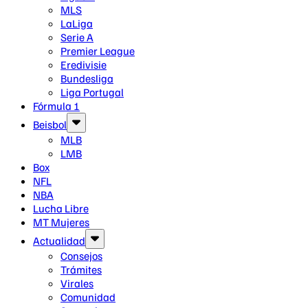
MLS
LaLiga
Serie A
Premier League
Eredivisie
Bundesliga
Liga Portugal
Fórmula 1
Beisbol
MLB
LMB
Box
NFL
NBA
Lucha Libre
MT Mujeres
Actualidad
Consejos
Trámites
Virales
Comunidad