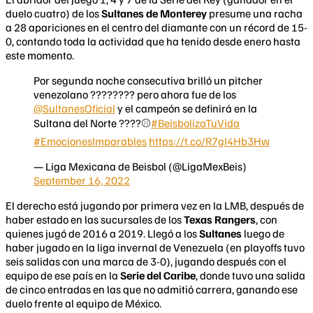
duelo cuatro) de los
Sultanes de Monterey
presume una racha
a 28 apariciones en el centro del diamante con un récord de 15-
0, contando toda la actividad que ha tenido desde enero hasta
este momento.
Por segunda noche consecutiva brilló un pitcher
venezolano ???????? pero ahora fue de los
@SultanesOficial
y el campeón se definirá en la
Sultana del Norte ????⚾️
#BeisbolizaTuVida
#EmocionesImparables
https://t.co/R7gI4Hb3Hw
— Liga Mexicana de Beisbol (@LigaMexBeis)
September 16, 2022
El derecho está jugando por primera vez en la LMB, después de
haber estado en las sucursales de los
Texas Rangers
, con
quienes jugó de 2016 a 2019. Llegó a los
Sultanes
luego de
haber jugado en la liga invernal de Venezuela (en playoffs tuvo
seis salidas con una marca de 3-0), jugando después con el
equipo de ese país en la
Serie del Caribe
, donde tuvo una salida
de cinco entradas en las que no admitió carrera, ganando ese
duelo frente al equipo de México.