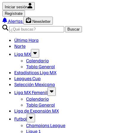
Iniciar sesión
Regístrate
Alertas
Newsletter
Buscar
Última Hora
Norte
Liga MX
Calendario
Tabla General
Estadísticas Liga MX
Leagues Cup
Selección Mexicana
Liga MX Femenil
Calendario
Tabla General
Liga de Expansión MX
Futbol
Champions League
Ligue 1