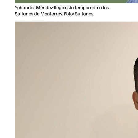
Yohander Méndez llegó esta temporada a los
Sultanes de Monterrey. Foto: Sultanes