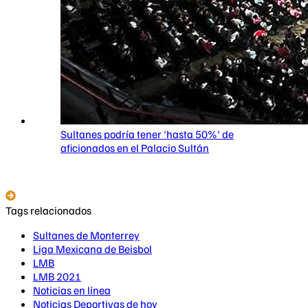
Sultanes podría tener 'hasta 50%' de
aficionados en el Palacio Sultán
Tags relacionados
Sultanes de Monterrey
Liga Mexicana de Beisbol
LMB
LMB 2021
Noticias en línea
Noticias Deportivas de hoy