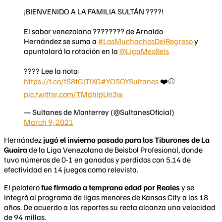
¡BIENVENIDO A LA FAMILIA SULTÁN ????!
El sabor venezolano ???????? de Arnaldo
Hernández se suma a
#LosMuchachosDelRegreso
y
apuntalará la rotación en la
@LigaMexBeis
???? Lee la nota:
https://t.co/tS8fGjTIXG
#YOSOYSultanes
❤️⚾️
pic.twitter.com/TMdhipUn3w
— Sultanes de Monterrey (@SultanesOficial)
March 9, 2021
Hernández
jugó el invierno pasado para los Tiburones de La
Guaira
de la Liga Venezolana de Beisbol Profesional, donde
tuvo números de 0-1 en ganados y perdidos con 5.14 de
efectividad en 14 juegos como relevista.
El pelotero
fue firmado a temprana edad por Reales
y se
integró al programa de ligas menores de Kansas City a los 18
años. De acuerdo a los reportes su recta alcanza una velocidad
de 94 millas.