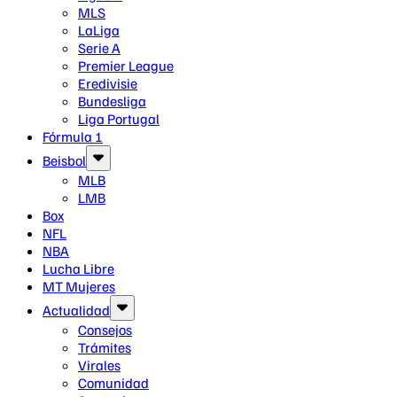
MLS
LaLiga
Serie A
Premier League
Eredivisie
Bundesliga
Liga Portugal
Fórmula 1
Beisbol
MLB
LMB
Box
NFL
NBA
Lucha Libre
MT Mujeres
Actualidad
Consejos
Trámites
Virales
Comunidad