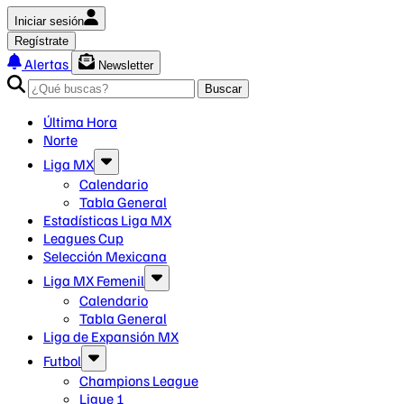
Iniciar sesión
Regístrate
Alertas
Newsletter
Buscar
Última Hora
Norte
Liga MX
Calendario
Tabla General
Estadísticas Liga MX
Leagues Cup
Selección Mexicana
Liga MX Femenil
Calendario
Tabla General
Liga de Expansión MX
Futbol
Champions League
Ligue 1