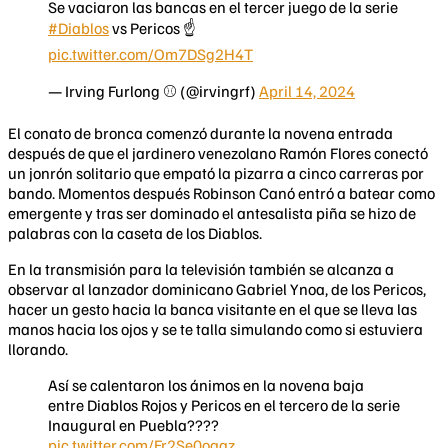
Se vaciaron las bancas en el tercer juego de la serie
#Diablos
vs Pericos ☝️
pic.twitter.com/Om7DSg2H4T
— Irving Furlong ⚾ (@irvingrf)
April 14, 2024
El conato de bronca comenzó durante la novena entrada
después de que el jardinero venezolano Ramón Flores conectó
un jonrón solitario que empató la pizarra a cinco carreras por
bando. Momentos después Robinson Canó entró a batear como
emergente y tras ser dominado el antesalista piña se hizo de
palabras con la caseta de los Diablos.
En la transmisión para la televisión también se alcanza a
observar al lanzador dominicano Gabriel Ynoa, de los Pericos,
hacer un gesto hacia la banca visitante en el que se lleva las
manos hacia los ojos y se te talla simulando como si estuviera
llorando.
Así se calentaron los ánimos en la novena baja
entre Diablos Rojos y Pericos en el tercero de la serie
Inaugural en Puebla????
pic.twitter.com/Fr2Se0oaqz