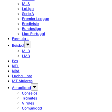
MLS
LaLiga
Serie A
Premier League
Eredivisie
Bundesliga
Liga Portugal
Fórmula 1
Beisbol
MLB
LMB
Box
NFL
NBA
Lucha Libre
MT Mujeres
Actualidad
Consejos
Trámites
Virales
Comunidad