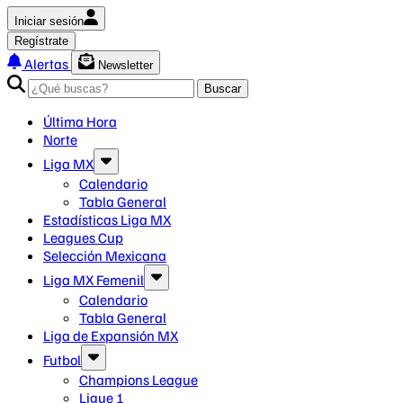
Iniciar sesión
Regístrate
Alertas
Newsletter
Buscar
Última Hora
Norte
Liga MX
Calendario
Tabla General
Estadísticas Liga MX
Leagues Cup
Selección Mexicana
Liga MX Femenil
Calendario
Tabla General
Liga de Expansión MX
Futbol
Champions League
Ligue 1