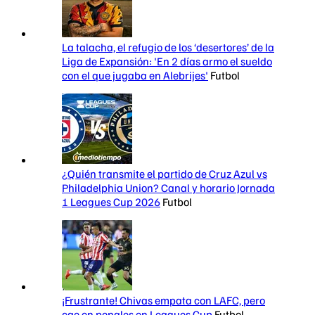
La talacha, el refugio de los ‘desertores’ de la
Liga de Expansión: 'En 2 días armo el sueldo
con el que jugaba en Alebrijes'
Futbol
¿Quién transmite el partido de Cruz Azul vs
Philadelphia Union? Canal y horario Jornada
1 Leagues Cup 2026
Futbol
¡Frustrante! Chivas empata con LAFC, pero
cae en penales en Leagues Cup
Futbol