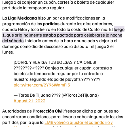
Juego 1 al canjear un cupón, cortesía o boleto de cualquier
partido de la temporada regular.
La
Liga Mexicana
hizo un par de modificaciones en la
programación de los
partidos
durante los días anteriores,
cuando Hilary tocó tierra en toda la costa de California. El
Juego
1, que originalmente estaba pactado para celebrarse la noche
del sábado
, iniciaría antes de la hora anunciada y dejaría el
domingo como día de descanso para disputar el Juego 2 el
lunes.
¡CORRE Y REVISA TUS BOLSAS Y CAJONES!
????????‍♂️???? Canjea cuálquier cupón, cortesía o
boletos de temporada regular por tu entrada a
nuestra segunda etapa de playoffs ???? ????
pic.twitter.com/2Y96WnmFI5
— Toros De Tijuana ???? (@TorosDeTijuana)
August 21, 2023
Autoridades de
Protección Civil
frenaron dicho plan pues no
encontraron condiciones para llevar a cabo ninguno de los dos
partidos, por lo que la
LMB volvió a ajustar el calendario y