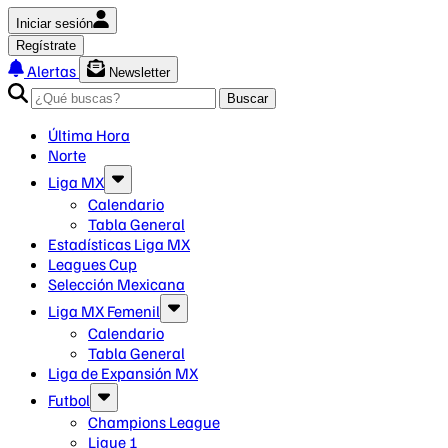
Iniciar sesión
Regístrate
Alertas
Newsletter
Buscar
Última Hora
Norte
Liga MX
Calendario
Tabla General
Estadísticas Liga MX
Leagues Cup
Selección Mexicana
Liga MX Femenil
Calendario
Tabla General
Liga de Expansión MX
Futbol
Champions League
Ligue 1