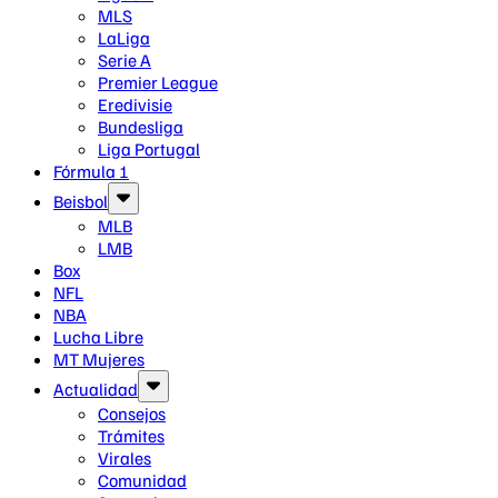
MLS
LaLiga
Serie A
Premier League
Eredivisie
Bundesliga
Liga Portugal
Fórmula 1
Beisbol
MLB
LMB
Box
NFL
NBA
Lucha Libre
MT Mujeres
Actualidad
Consejos
Trámites
Virales
Comunidad