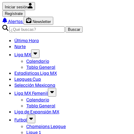
Iniciar sesión
Regístrate
Alertas
Newsletter
Buscar
Última Hora
Norte
Liga MX
Calendario
Tabla General
Estadísticas Liga MX
Leagues Cup
Selección Mexicana
Liga MX Femenil
Calendario
Tabla General
Liga de Expansión MX
Futbol
Champions League
Ligue 1