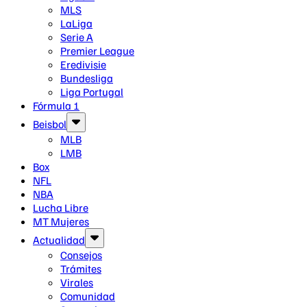
MLS
LaLiga
Serie A
Premier League
Eredivisie
Bundesliga
Liga Portugal
Fórmula 1
Beisbol
MLB
LMB
Box
NFL
NBA
Lucha Libre
MT Mujeres
Actualidad
Consejos
Trámites
Virales
Comunidad