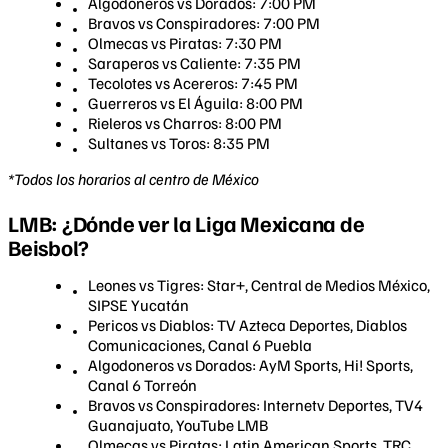
Algodoneros vs Dorados: 7:00 PM
Bravos vs Conspiradores: 7:00 PM
Olmecas vs Piratas: 7:30 PM
Saraperos vs Caliente: 7:35 PM
Tecolotes vs Acereros: 7:45 PM
Guerreros vs El Águila: 8:00 PM
Rieleros vs Charros: 8:00 PM
Sultanes vs Toros: 8:35 PM
*Todos los horarios al centro de México
LMB: ¿Dónde ver la Liga Mexicana de
Beisbol?
Leones vs Tigres: Star+, Central de Medios México,
SIPSE Yucatán
Pericos vs Diablos: TV Azteca Deportes, Diablos
Comunicaciones, Canal 6 Puebla
Algodoneros vs Dorados: AyM Sports, Hi! Sports,
Canal 6 Torreón
Bravos vs Conspiradores: Internetv Deportes, TV4
Guanajuato, YouTube LMB
Olmecas vs Piratas: Latin American Sports, TRC