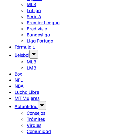
MLS
LaLiga
Serie A
Premier League
Eredivisie
Bundesliga
Liga Portugal
Fórmula 1
Beisbol
MLB
LMB
Box
NFL
NBA
Lucha Libre
MT Mujeres
Actualidad
Consejos
Trámites
Virales
Comunidad