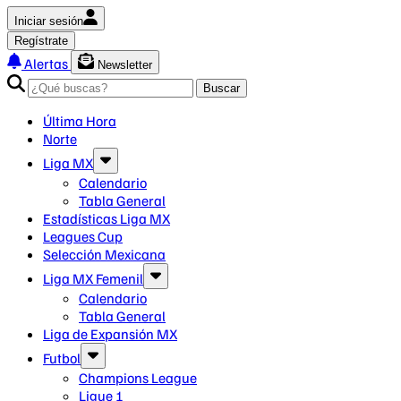
Iniciar sesión
Regístrate
Alertas
Newsletter
Buscar
Última Hora
Norte
Liga MX
Calendario
Tabla General
Estadísticas Liga MX
Leagues Cup
Selección Mexicana
Liga MX Femenil
Calendario
Tabla General
Liga de Expansión MX
Futbol
Champions League
Ligue 1