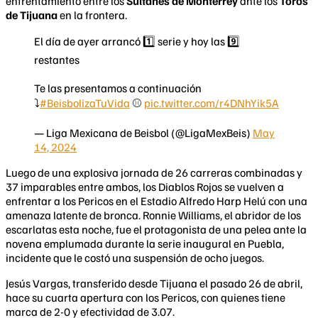
enfrentamiento entre los
Sultanes de Monterrey
ante los
Toros
de Tijuana
en la frontera.
El día de ayer arrancó 1️⃣ serie y hoy las 9️⃣
restantes
Te las presentamos a continuación
⤵️
#BeisbolizaTuVida
⚾️
pic.twitter.com/r4DNhYik5A
— Liga Mexicana de Beisbol (@LigaMexBeis)
May
14, 2024
Luego de una explosiva jornada de 26 carreras combinadas y
37 imparables entre ambos, los Diablos Rojos se vuelven a
enfrentar a los Pericos en el Estadio Alfredo Harp Helú con una
amenaza latente de bronca. Ronnie Williams, el abridor de los
escarlatas esta noche, fue el protagonista de una pelea ante la
novena emplumada durante la serie inaugural en Puebla,
incidente que le costó una suspensión de ocho juegos.
Jesús Vargas, transferido desde Tijuana el pasado 26 de abril,
hace su cuarta apertura con los Pericos, con quienes tiene
marca de 2-0 y efectividad de 3.07.