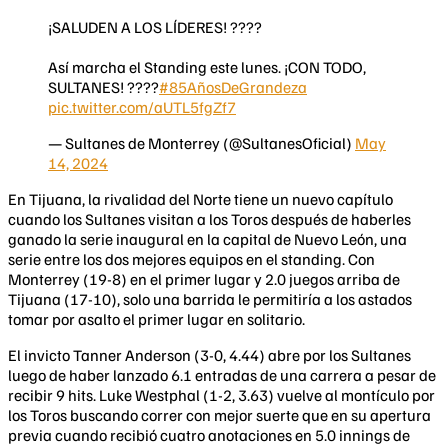
¡SALUDEN A LOS LÍDERES! ????
Así marcha el Standing este lunes. ¡CON TODO,
SULTANES! ????
#85AñosDeGrandeza
pic.twitter.com/aUTL5fgZf7
— Sultanes de Monterrey (@SultanesOficial)
May
14, 2024
En Tijuana, la rivalidad del Norte tiene un nuevo capítulo
cuando los Sultanes visitan a los Toros después de haberles
ganado la serie inaugural en la capital de Nuevo León, una
serie entre los dos mejores equipos en el standing. Con
Monterrey (19-8) en el primer lugar y 2.0 juegos arriba de
Tijuana (17-10), solo una barrida le permitiría a los astados
tomar por asalto el primer lugar en solitario.
El invicto Tanner Anderson (3-0, 4.44) abre por los Sultanes
luego de haber lanzado 6.1 entradas de una carrera a pesar de
recibir 9 hits. Luke Westphal (1-2, 3.63) vuelve al montículo por
los Toros buscando correr con mejor suerte que en su apertura
previa cuando recibió cuatro anotaciones en 5.0 innings de