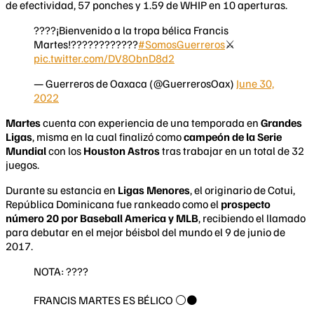
de efectividad, 57 ponches y 1.59 de WHIP en 10 aperturas.
????¡Bienvenido a la tropa bélica Francis
Martes!????????????
#SomosGuerreros
⚔️
pic.twitter.com/DV8ObnD8d2
— Guerreros de Oaxaca (@GuerrerosOax)
June 30,
2022
Martes
cuenta con experiencia de una temporada en
Grandes
Ligas
, misma en la cual finalizó como
campeón de la Serie
Mundial
con los
Houston Astros
tras trabajar en un total de 32
juegos.
Durante su estancia en
Ligas Menores
, el originario de Cotui,
República Dominicana fue rankeado como el
prospecto
número 20 por Baseball America y MLB
, recibiendo el llamado
para debutar en el mejor béisbol del mundo el 9 de junio de
2017.
NOTA: ????️
FRANCIS MARTES ES BÉLICO ⚪️⚫️