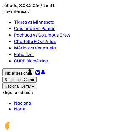
sábado, 8.08.2026 / 16:31
Hoy interesa:
Tigres vs Minnesota
Cincinnati vs Pumas
Pachuca vs Columbus Crew
Charlotte FC vs Atlas
México vs Venezuela
Katia Itzel
CURP Biométrica
Iniciar sesión
Secciones
Cerrar
Nacional
Cerrar
Elige tu edición
Nacional
Norte