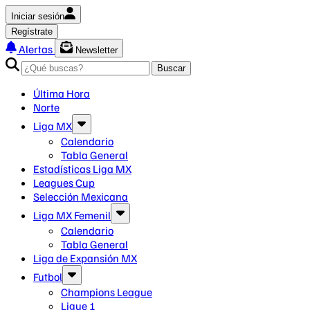
Iniciar sesión
Regístrate
Alertas
Newsletter
Buscar
Última Hora
Norte
Liga MX
Calendario
Tabla General
Estadísticas Liga MX
Leagues Cup
Selección Mexicana
Liga MX Femenil
Calendario
Tabla General
Liga de Expansión MX
Futbol
Champions League
Ligue 1