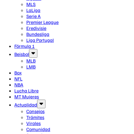
MLS
LaLiga
Serie A
Premier League
Eredivisie
Bundesliga
Liga Portugal
Fórmula 1
Beisbol
MLB
LMB
Box
NFL
NBA
Lucha Libre
MT Mujeres
Actualidad
Consejos
Trámites
Virales
Comunidad