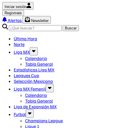
Iniciar sesión
Regístrate
Alertas
Newsletter
Buscar
Última Hora
Norte
Liga MX
Calendario
Tabla General
Estadísticas Liga MX
Leagues Cup
Selección Mexicana
Liga MX Femenil
Calendario
Tabla General
Liga de Expansión MX
Futbol
Champions League
Ligue 1