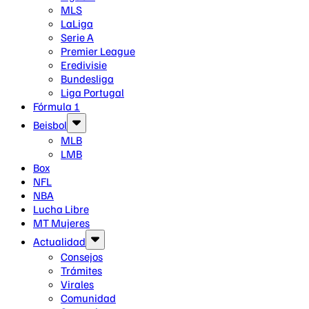
MLS
LaLiga
Serie A
Premier League
Eredivisie
Bundesliga
Liga Portugal
Fórmula 1
Beisbol
MLB
LMB
Box
NFL
NBA
Lucha Libre
MT Mujeres
Actualidad
Consejos
Trámites
Virales
Comunidad