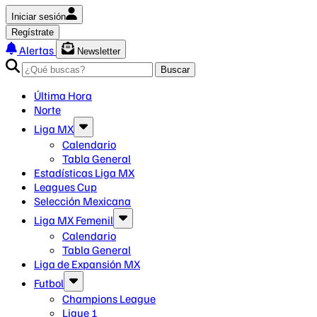
Iniciar sesión
Regístrate
Alertas
Newsletter
Buscar
Última Hora
Norte
Liga MX
Calendario
Tabla General
Estadísticas Liga MX
Leagues Cup
Selección Mexicana
Liga MX Femenil
Calendario
Tabla General
Liga de Expansión MX
Futbol
Champions League
Ligue 1