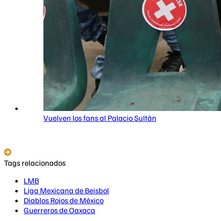
Vuelven los fans al Palacio Sultán
Tags relacionados
LMB
Liga Mexicana de Beisbol
Diablos Rojos de México
Guerreros de Oaxaca