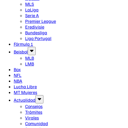
MLS
LaLiga
Serie A
Premier League
Eredivisie
Bundesliga
Liga Portugal
Fórmula 1
Beisbol
MLB
LMB
Box
NFL
NBA
Lucha Libre
MT Mujeres
Actualidad
Consejos
Trámites
Virales
Comunidad