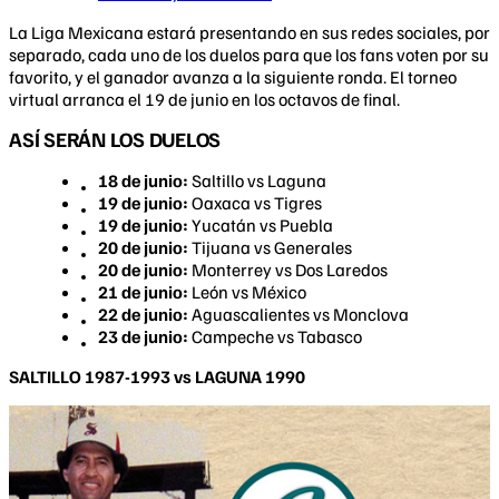
La Liga Mexicana estará presentando en sus redes sociales, por
separado, cada uno de los duelos para que los fans voten por su
favorito, y el ganador avanza a la siguiente ronda. El torneo
virtual arranca el 19 de junio en los octavos de final.
ASÍ SERÁN LOS DUELOS
18 de junio:
Saltillo vs Laguna
19 de junio:
Oaxaca vs Tigres
19 de junio:
Yucatán vs Puebla
20 de junio:
Tijuana vs Generales
20 de junio:
Monterrey vs Dos Laredos
21 de junio:
León vs México
22 de junio:
Aguascalientes vs Monclova
23 de junio:
Campeche vs Tabasco
SALTILLO 1987-1993 vs LAGUNA 1990