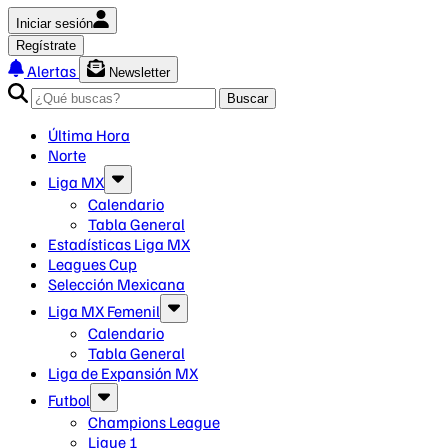
Iniciar sesión
Regístrate
Alertas
Newsletter
Buscar
Última Hora
Norte
Liga MX
Calendario
Tabla General
Estadísticas Liga MX
Leagues Cup
Selección Mexicana
Liga MX Femenil
Calendario
Tabla General
Liga de Expansión MX
Futbol
Champions League
Ligue 1