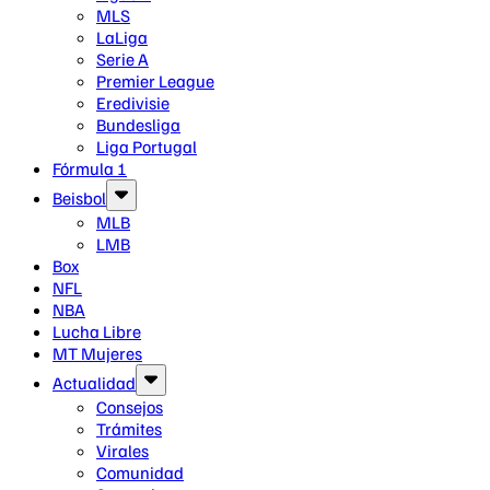
MLS
LaLiga
Serie A
Premier League
Eredivisie
Bundesliga
Liga Portugal
Fórmula 1
Beisbol
MLB
LMB
Box
NFL
NBA
Lucha Libre
MT Mujeres
Actualidad
Consejos
Trámites
Virales
Comunidad