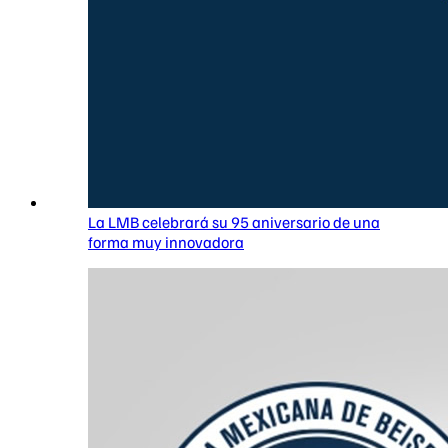
La LMB celebrará su 95 aniversario de una
forma muy innovadora