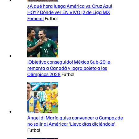
¿A qué hora juega América vs. Cruz Azul
HOY? Dónde ver EN VIVO J2 de Liga MX
Femenil
Futbol
¡Objetivo conseguido! México Sub-20 le
remonta a Canadá y logra boleto a los
Olímpicos 2028
Futbol
Ángel di María quiso convencer a Campaz de
no salir al América: 'Llevo días diciéndole'
Futbol