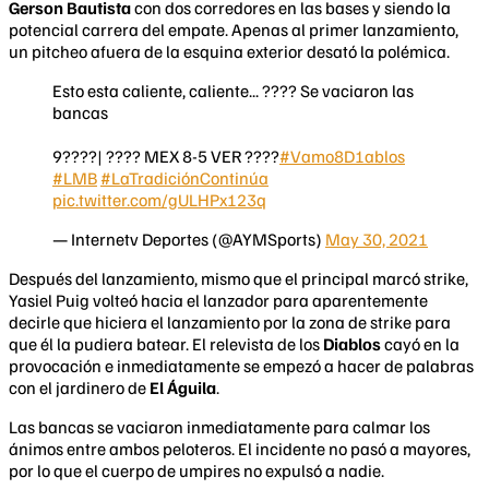
Gerson Bautista
con dos corredores en las bases y siendo la
potencial carrera del empate. Apenas al primer lanzamiento,
un pitcheo afuera de la esquina exterior desató la polémica.
Esto esta caliente, caliente... ???? Se vaciaron las
bancas
9????| ???? MEX 8-5 VER ????
#Vamo8D1ablos
#LMB
#LaTradiciónContinúa
pic.twitter.com/gULHPx123q
— Internetv Deportes (@AYMSports)
May 30, 2021
Después del lanzamiento, mismo que el principal marcó strike,
Yasiel Puig volteó hacia el lanzador para aparentemente
decirle que hiciera el lanzamiento por la zona de strike para
que él la pudiera batear. El relevista de los
Diablos
cayó en la
provocación e inmediatamente se empezó a hacer de palabras
con el jardinero de
El Águila
.
Las bancas se vaciaron inmediatamente para calmar los
ánimos entre ambos peloteros. El incidente no pasó a mayores,
por lo que el cuerpo de umpires no expulsó a nadie.