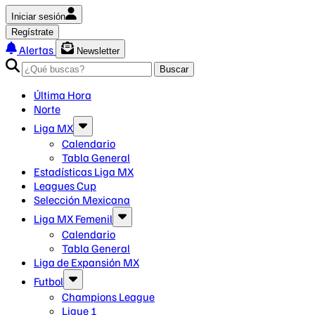
Iniciar sesión
Regístrate
Alertas
Newsletter
Buscar
Última Hora
Norte
Liga MX
Calendario
Tabla General
Estadísticas Liga MX
Leagues Cup
Selección Mexicana
Liga MX Femenil
Calendario
Tabla General
Liga de Expansión MX
Futbol
Champions League
Ligue 1