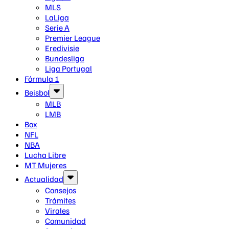
MLS
LaLiga
Serie A
Premier League
Eredivisie
Bundesliga
Liga Portugal
Fórmula 1
Beisbol
MLB
LMB
Box
NFL
NBA
Lucha Libre
MT Mujeres
Actualidad
Consejos
Trámites
Virales
Comunidad