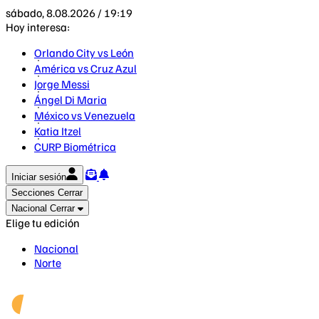
sábado, 8.08.2026 / 19:19
Hoy interesa:
Orlando City vs León
América vs Cruz Azul
Jorge Messi
Ángel Di Maria
México vs Venezuela
Katia Itzel
CURP Biométrica
Iniciar sesión
Secciones
Cerrar
Nacional
Cerrar
Elige tu edición
Nacional
Norte