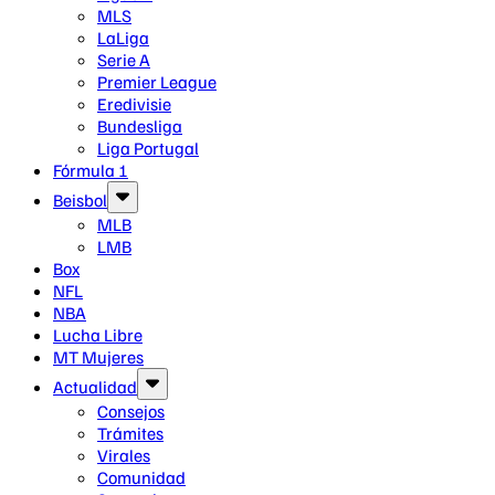
MLS
LaLiga
Serie A
Premier League
Eredivisie
Bundesliga
Liga Portugal
Fórmula 1
Beisbol
MLB
LMB
Box
NFL
NBA
Lucha Libre
MT Mujeres
Actualidad
Consejos
Trámites
Virales
Comunidad