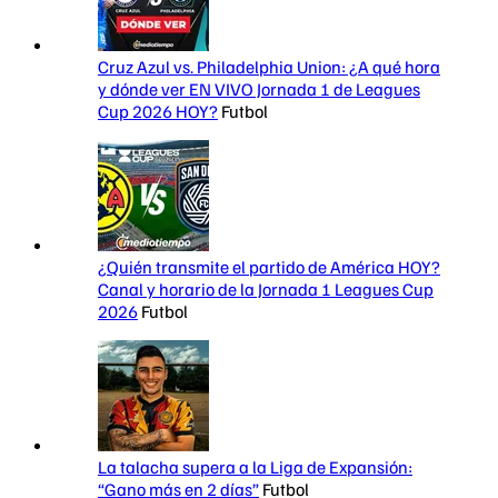
Cruz Azul vs. Philadelphia Union: ¿A qué hora
y dónde ver EN VIVO Jornada 1 de Leagues
Cup 2026 HOY?
Futbol
¿Quién transmite el partido de América HOY?
Canal y horario de la Jornada 1 Leagues Cup
2026
Futbol
La talacha supera a la Liga de Expansión:
“Gano más en 2 días”
Futbol