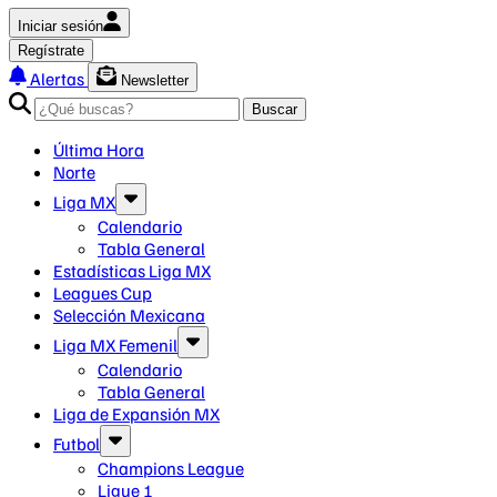
Iniciar sesión
Regístrate
Alertas
Newsletter
Buscar
Última Hora
Norte
Liga MX
Calendario
Tabla General
Estadísticas Liga MX
Leagues Cup
Selección Mexicana
Liga MX Femenil
Calendario
Tabla General
Liga de Expansión MX
Futbol
Champions League
Ligue 1