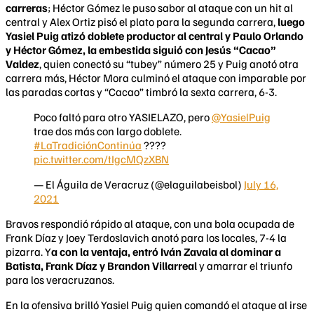
carreras
; Héctor Gómez le puso sabor al ataque con un hit al
central y Alex Ortiz pisó el plato para la segunda carrera,
luego
Yasiel Puig atizó doblete productor al central y Paulo Orlando
y Héctor Gómez, la embestida siguió con Jesús “Cacao”
Valdez
, quien conectó su “tubey” número 25 y Puig anotó otra
carrera más, Héctor Mora culminó el ataque con imparable por
las paradas cortas y “Cacao” timbró la sexta carrera, 6-3.
Poco faltó para otro YASIELAZO, pero
@YasielPuig
trae dos más con largo doblete.
#LaTradiciónContinúa
????
pic.twitter.com/tIgcMQzXBN
— El Águila de Veracruz (@elaguilabeisbol)
July 16,
2021
Bravos respondió rápido al ataque, con una bola ocupada de
Frank Díaz y Joey Terdoslavich anotó para los locales, 7-4 la
pizarra. Y
a con la ventaja, entró Iván Zavala al dominar a
Batista, Frank Díaz y Brandon Villarreal
y amarrar el triunfo
para los veracruzanos.
En la ofensiva brilló Yasiel Puig quien comandó el ataque al irse