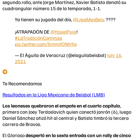
segundo rollo, ante Jorge Martínez, Xavier Batista denotó su
cuadrangular número 15 de la temporada, 1-1.
Ya tienen su jugada del día,
@LigaMexBeis
. ????
¡ATRAPADÓN DE
@YasielPuig
!
#LaTradiciónContinúa
pic.twitter.com/SrmmfONh9q
— El Águila de Veracruz (@elaguilabeisbol)
July 16,
2021
Te Recomendamos
Resultados en la Liga Mexicana de Beisbol (LMB)
Los leoneses quebraron el empate en el cuarto capítulo
,
primero con Joey Terdoslavich quien conectó jonrón (6), luego
Daniel Sánchez atizó hit al central y Batista timbró la tercera
carrera de Bravos.
El Glorioso
despertó en la sexta entrada con un rally de cinco