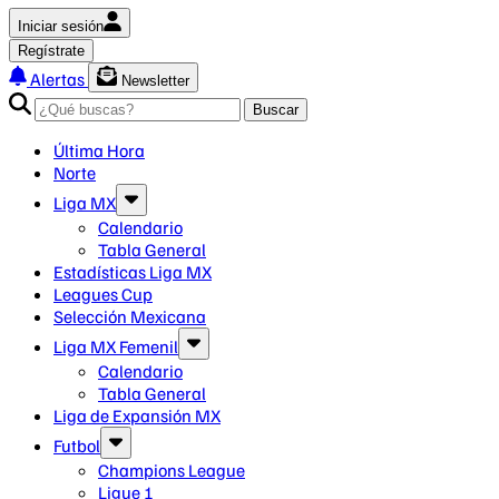
Iniciar sesión
Regístrate
Alertas
Newsletter
Buscar
Última Hora
Norte
Liga MX
Calendario
Tabla General
Estadísticas Liga MX
Leagues Cup
Selección Mexicana
Liga MX Femenil
Calendario
Tabla General
Liga de Expansión MX
Futbol
Champions League
Ligue 1