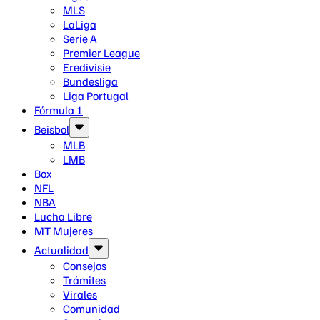
MLS
LaLiga
Serie A
Premier League
Eredivisie
Bundesliga
Liga Portugal
Fórmula 1
Beisbol
MLB
LMB
Box
NFL
NBA
Lucha Libre
MT Mujeres
Actualidad
Consejos
Trámites
Virales
Comunidad