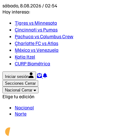
sábado, 8.08.2026 / 02:54
Hoy interesa:
Tigres vs Minnesota
Cincinnati vs Pumas
Pachuca vs Columbus Crew
Charlotte FC vs Atlas
México vs Venezuela
Katia Itzel
CURP Biométrica
Iniciar sesión
Secciones
Cerrar
Nacional
Cerrar
Elige tu edición
Nacional
Norte