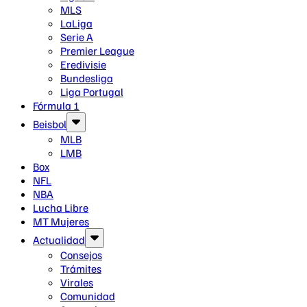
MLS
LaLiga
Serie A
Premier League
Eredivisie
Bundesliga
Liga Portugal
Fórmula 1
Beisbol
MLB
LMB
Box
NFL
NBA
Lucha Libre
MT Mujeres
Actualidad
Consejos
Trámites
Virales
Comunidad