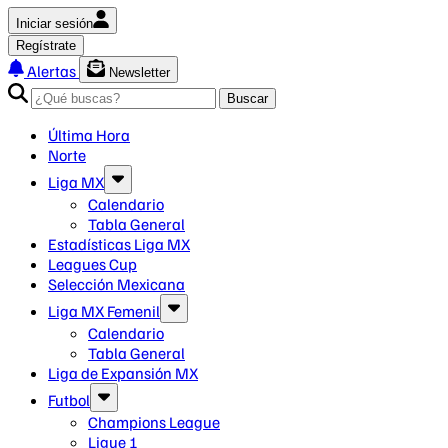
Iniciar sesión
Regístrate
Alertas
Newsletter
Buscar
Última Hora
Norte
Liga MX
Calendario
Tabla General
Estadísticas Liga MX
Leagues Cup
Selección Mexicana
Liga MX Femenil
Calendario
Tabla General
Liga de Expansión MX
Futbol
Champions League
Ligue 1