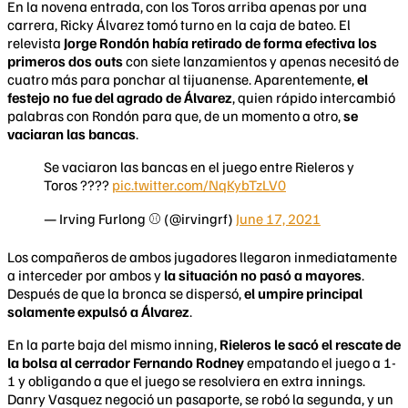
En la novena entrada, con los Toros arriba apenas por una
carrera, Ricky Álvarez tomó turno en la caja de bateo. El
relevista
Jorge Rondón había retirado de forma efectiva los
primeros dos outs
con siete lanzamientos y apenas necesitó de
cuatro más para ponchar al tijuanense. Aparentemente,
el
festejo no fue del agrado de Álvarez
, quien rápido intercambió
palabras con Rondón para que, de un momento a otro,
se
vaciaran las bancas
.
Se vaciaron las bancas en el juego entre Rieleros y
Toros ????
pic.twitter.com/NqKybTzLV0
— Irving Furlong ⚾ (@irvingrf)
June 17, 2021
Los compañeros de ambos jugadores llegaron inmediatamente
a interceder por ambos y
la situación no pasó a mayores
.
Después de que la bronca se dispersó,
el umpire principal
solamente expulsó a Álvarez
.
En la parte baja del mismo inning,
Rieleros le sacó el rescate de
la bolsa al cerrador Fernando Rodney
empatando el juego a 1-
1 y obligando a que el juego se resolviera en extra innings.
Danry Vasquez negoció un pasaporte, se robó la segunda, y un