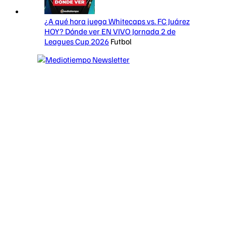
¿A qué hora juega Whitecaps vs. FC Juárez
HOY? Dónde ver EN VIVO Jornada 2 de
Leagues Cup 2026
Futbol