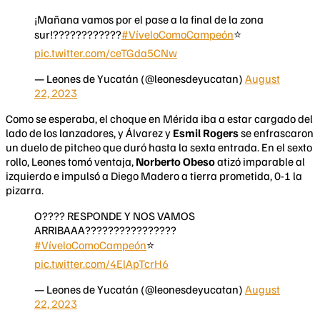
¡Mañana vamos por el pase a la final de la zona
sur!????????????
#VíveloComoCampeón
⭐️
pic.twitter.com/ceTGda5CNw
— Leones de Yucatán (@leonesdeyucatan)
August
22, 2023
Como se esperaba, el choque en Mérida iba a estar cargado del
lado de los lanzadores, y Álvarez y
Esmil Rogers
se enfrascaron
un duelo de pitcheo que duró hasta la sexta entrada. En el sexto
rollo, Leones tomó ventaja,
Norberto Obeso
atizó imparable al
izquierdo e impulsó a Diego Madero a tierra prometida, 0-1 la
pizarra.
O???? RESPONDE Y NOS VAMOS
ARRIBAAA????????????????
#VíveloComoCampeón
⭐️
pic.twitter.com/4ElApTcrH6
— Leones de Yucatán (@leonesdeyucatan)
August
22, 2023