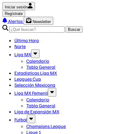
Iniciar sesión
Regístrate
Alertas
Newsletter
Buscar
Última Hora
Norte
Liga MX
Calendario
Tabla General
Estadísticas Liga MX
Leagues Cup
Selección Mexicana
Liga MX Femenil
Calendario
Tabla General
Liga de Expansión MX
Futbol
Champions League
Ligue 1