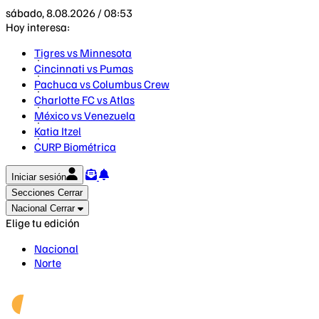
sábado, 8.08.2026 / 08:53
Hoy interesa:
Tigres vs Minnesota
Cincinnati vs Pumas
Pachuca vs Columbus Crew
Charlotte FC vs Atlas
México vs Venezuela
Katia Itzel
CURP Biométrica
Iniciar sesión
Secciones
Cerrar
Nacional
Cerrar
Elige tu edición
Nacional
Norte