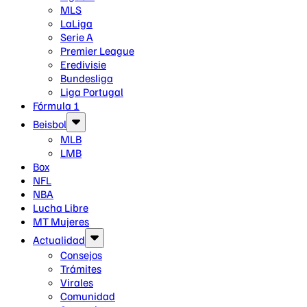
MLS
LaLiga
Serie A
Premier League
Eredivisie
Bundesliga
Liga Portugal
Fórmula 1
Beisbol
MLB
LMB
Box
NFL
NBA
Lucha Libre
MT Mujeres
Actualidad
Consejos
Trámites
Virales
Comunidad