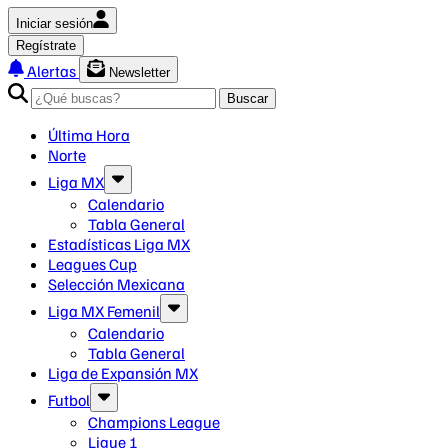
Iniciar sesión
Regístrate
Alertas
Newsletter
Buscar
Última Hora
Norte
Liga MX
Calendario
Tabla General
Estadísticas Liga MX
Leagues Cup
Selección Mexicana
Liga MX Femenil
Calendario
Tabla General
Liga de Expansión MX
Futbol
Champions League
Ligue 1