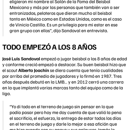
eligieron mi nombre al Salón de la Fama del Beisbol
Mexicano y más por las personas que también van a ser
entronizados, peloteros que dieron mucho al beisbol
tanto en México como en Estados Unidos, como es el caso
de Vinicio Castilla. Es un privilegio para mi estar en ese
gran grupo con ellos”, dijo Sandoval en entrevista.
TODO EMPEZÓ A LOS 8 AÑOS
José Luis Sandoval
empezó a jugar beisbol a los 8 años de edad
y conforme creció empezó a destacar. Su buen beisbol hizo que
el scout
Alberto Joachín
se diera cuenta que tenía cualidades
por arriba del promedio de jugadores y lo firmó en 1987. Tres
años después debutó en la LMB… y en 2012 cerró una carrera
en la que implantó varias marcas tanto del equipo como de la
liga.
“Yo di todo en el terreno de juego sin pensar en lo que
podía pasar pero hoy me doy cuenta de que valió la pena
el sacrificio, el esfuerzo, la entrega de estar todos los días
en el terreno de juego y darle lo mejor a esa afición que
me hizo grande con su apoyo y sus aplausos. Jamás lo