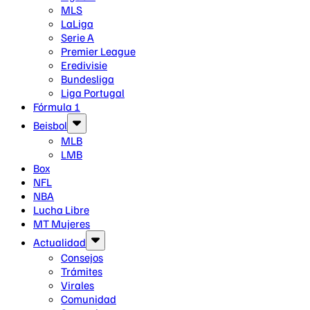
MLS
LaLiga
Serie A
Premier League
Eredivisie
Bundesliga
Liga Portugal
Fórmula 1
Beisbol
MLB
LMB
Box
NFL
NBA
Lucha Libre
MT Mujeres
Actualidad
Consejos
Trámites
Virales
Comunidad