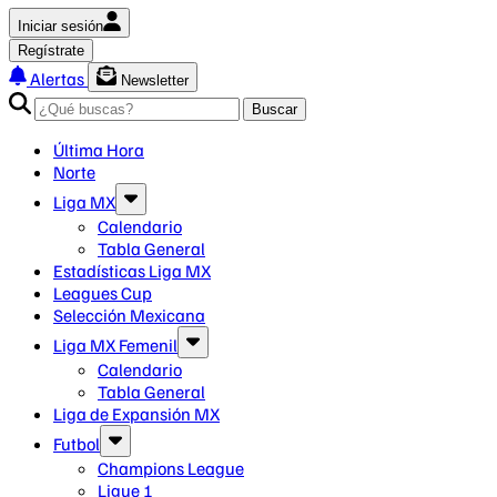
Iniciar sesión
Regístrate
Alertas
Newsletter
Buscar
Última Hora
Norte
Liga MX
Calendario
Tabla General
Estadísticas Liga MX
Leagues Cup
Selección Mexicana
Liga MX Femenil
Calendario
Tabla General
Liga de Expansión MX
Futbol
Champions League
Ligue 1