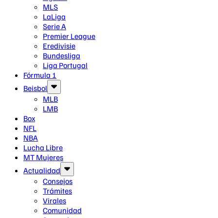
MLS
LaLiga
Serie A
Premier League
Eredivisie
Bundesliga
Liga Portugal
Fórmula 1
Beisbol
MLB
LMB
Box
NFL
NBA
Lucha Libre
MT Mujeres
Actualidad
Consejos
Trámites
Virales
Comunidad